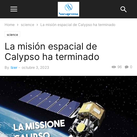
Home
science
La misión espacial de Calypso ha terminado
science
La misión espacial de
Calypso ha terminado
96
0
By
Izer
-
octubre 3, 2023