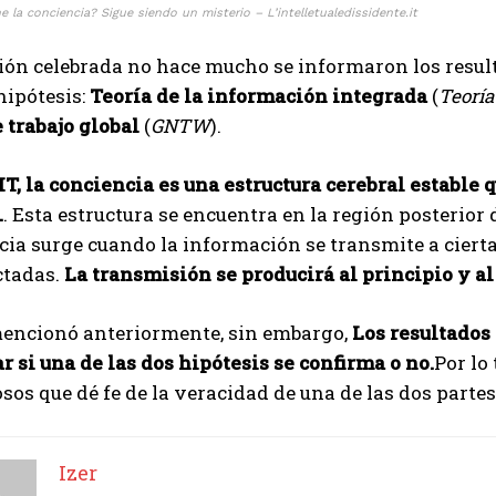
 la conciencia? Sigue siendo un misterio – L’intelletualedissidente.it
ión celebrada no hace mucho se informaron los result
hipótesis:
Teoría de la información integrada
(
Teoría
 trabajo global
(
GNTW
).
IT, la conciencia es una estructura cerebral estable
.
. Esta estructura se encuentra en la región posterior
cia surge cuando la información se transmite a ciert
ctadas.
La transmisión se producirá al principio y al
encionó anteriormente, sin embargo,
Los resultados
 si una de las dos hipótesis se confirma o no.
Por lo
osos que dé fe de la veracidad de una de las dos partes
Izer