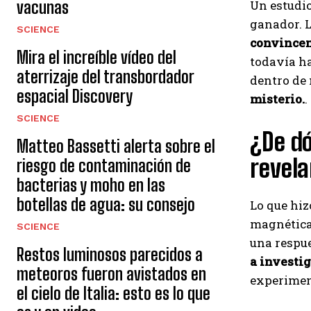
vacunas
Un estudio
ganador. L
SCIENCE
convincent
Mira el increíble vídeo del
todavía ha
aterrizaje del transbordador
dentro de 
espacial Discovery
misterio.
.
SCIENCE
¿De dó
Matteo Bassetti alerta sobre el
revela
riesgo de contaminación de
bacterias y moho en las
botellas de agua: su consejo
Lo que hiz
magnética.
SCIENCE
una respu
Restos luminosos parecidos a
a investi
meteoros fueron avistados en
experiment
el cielo de Italia: esto es lo que