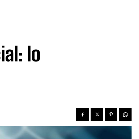
l
al: lo