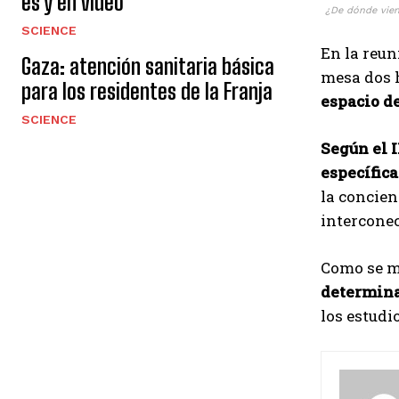
es y en video
¿De dónde viene
SCIENCE
En la reun
Gaza: atención sanitaria básica
mesa dos 
para los residentes de la Franja
espacio de
SCIENCE
Según el I
específica
la concien
intercone
Como se m
determinar
los estudi