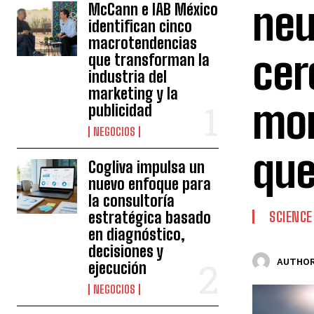
neu
McCann e IAB México
identifican cinco
macrotendencias
cer
que transforman la
industria del
marketing y la
mom
publicidad
NEGOCIOS
que
Cogliva impulsa un
nuevo enfoque para
la consultoría
estratégica basado
SCIENCE
en diagnóstico,
decisiones y
AUTHOR
ejecución
NEGOCIOS