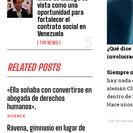
vista como una
oportunidad para
fortalecer el
contrato social en
Venezuela
TOP NEWS
¿Qué dice 
involucra
RELATED POSTS
Siempre n
hay nada c
alemán Ch
«Ella soñaba con convertirse en
dentro de 
abogada de derechos
Hace unos 
humanos».
SCIENCE
¿De dónde viene
Rávena, gimnasio en lugar de