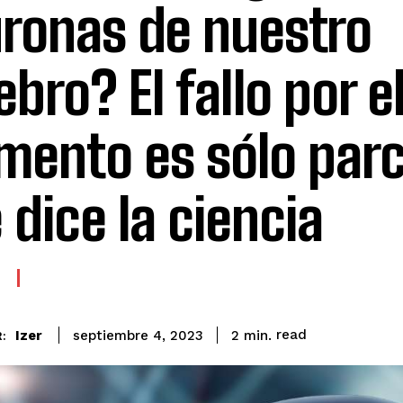
ronas de nuestro
ebro? El fallo por e
ento es sólo parci
 dice la ciencia
read
Izer
2
min.
septiembre 4, 2023
: