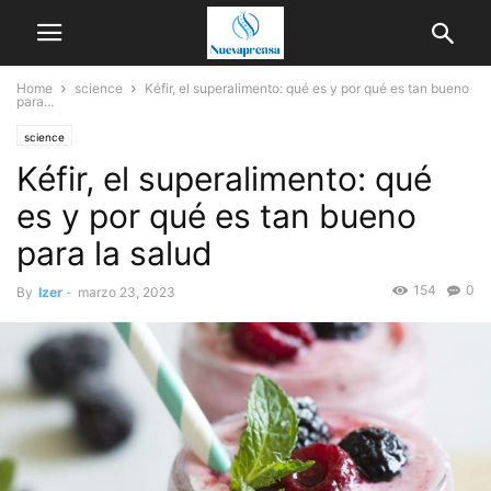
Home
science
Kéfir, el superalimento: qué es y por qué es tan bueno
para...
science
Kéfir, el superalimento: qué
es y por qué es tan bueno
para la salud
154
0
By
Izer
-
marzo 23, 2023