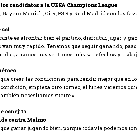
 los candidatos a la UEFA Champions League
I've read and accept the
Privacy Policy
.
, Bayern Munich, City, PSG y Real Madrid son los fav
 sol
Emet
ante es afrontar bien el partido, disfrutar, jugar y ga
s van muy rápido. Tenemos que seguir ganando, paso 
ando ganamos nos sentimos más satisfechos y trabaj
héroes
ue crear las condiciones para rendir mejor que en 
 condición, empieza otro torneo, el lunes veremos qu
, también necesitamos suerte «.
e conejito
tido contra Malmo
que ganar jugando bien, porque todavía podemos tom