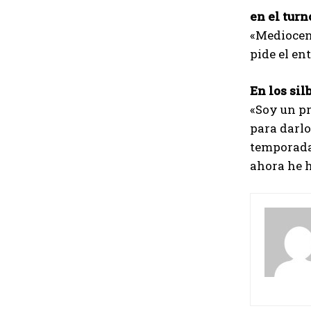
en el turn
«Mediocent
pide el en
En los sil
«Soy un pr
para darlo
temporada 
ahora he h