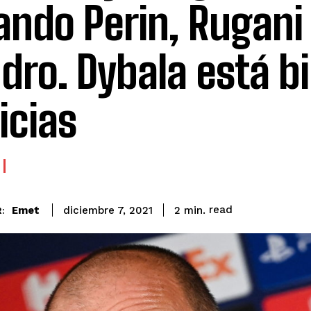
ando Perin, Rugani 
dro. Dybala está bi
icias
read
Emet
2
min.
diciembre 7, 2021
: