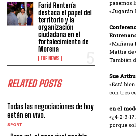
pasemos la
Farid Rentería
«Jugarán P
destaca el papel del
territorio y la
organización
Conferenc
ciudadana en el
Entrenan
fortalecimiento de
«Mañana Pe
Morena
Mattia de 
TOP NEWS
También de
Sue Arthu
RELATED POSTS
«Está bie
con tres c
Todas las negociaciones de hoy
en el mod
están en vivo.
«¿4-2-3-1?
porque so
SPORT