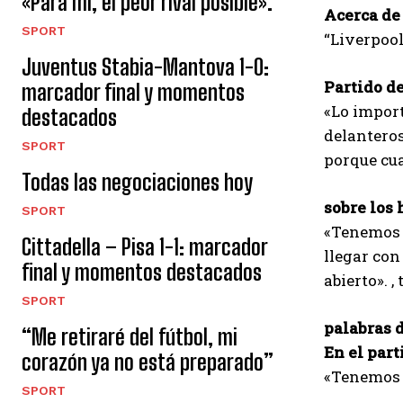
«Para mí, el peor rival posible».
Acerca de
SPORT
“Liverpool
Juventus Stabia-Mantova 1-0:
Partido de
marcador final y momentos
«Lo import
destacados
delantero
SPORT
porque cu
Todas las negociaciones hoy
sobre los 
SPORT
«Tenemos q
Cittadella – Pisa 1-1: marcador
llegar con
final y momentos destacados
abierto». 
SPORT
palabras d
“Me retiraré del fútbol, ​​mi
En el par
corazón ya no está preparado”
«Tenemos 
SPORT