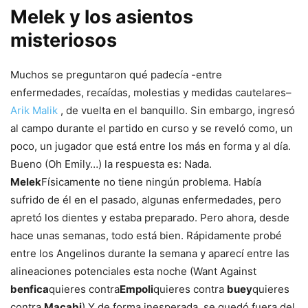
Melek y los asientos
misteriosos
Muchos se preguntaron qué padecía -entre
enfermedades, recaídas, molestias y medidas cautelares–
Arik Malik
, de vuelta en el banquillo. Sin embargo, ingresó
al campo durante el partido en curso y se reveló como, un
poco, un jugador que está entre los más en forma y al día.
Bueno (Oh Emily…) la respuesta es: Nada.
Melek
Físicamente no tiene ningún problema. Había
sufrido de él en el pasado, algunas enfermedades, pero
apretó los dientes y estaba preparado. Pero ahora, desde
hace unas semanas, todo está bien. Rápidamente probé
entre los Angelinos durante la semana y aparecí entre las
alineaciones potenciales esta noche (Want Against
benfica
quieres contra
Empoli
quieres contra
buey
quieres
contra
Macabi
) Y de forma inesperada, se quedó fuera del