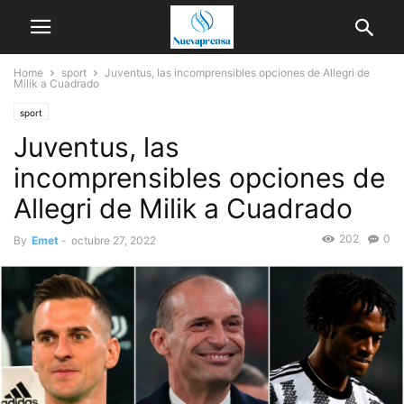
Home
sport
Juventus, las incomprensibles opciones de Allegri de
Milik a Cuadrado
sport
Juventus, las
incomprensibles opciones de
Allegri de Milik a Cuadrado
202
0
By
Emet
-
octubre 27, 2022