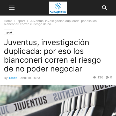
Home
sport
Juventus, investigación duplicada: por eso los
bianconeri corren el riesgo de no...
sport
Juventus, investigación
duplicada: por eso los
bianconeri corren el riesgo
de no poder negociar
136
0
By
Emet
-
abril 18, 2023