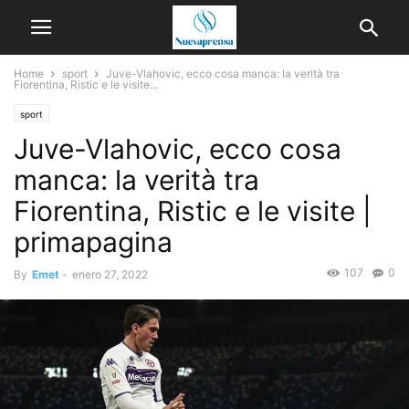
Home
sport
Juve-Vlahovic, ecco cosa manca: la verità tra
Fiorentina, Ristic e le visite...
sport
Juve-Vlahovic, ecco cosa
manca: la verità tra
Fiorentina, Ristic e le visite |
primapagina
107
0
By
Emet
-
enero 27, 2022