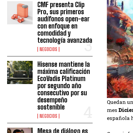
CMF presenta Clip
Pro, sus primeros
audífonos open-ear
con enfoque en
comodidad y
tecnología avanzada
NEGOCIOS
Hisense mantiene la
máxima calificación
EcoVadis Platinum
por segundo año
consecutivo por su
desempeño
Quedan una
sostenible
mes
Dicie
NEGOCIOS
española h
Mesa de diálogo es