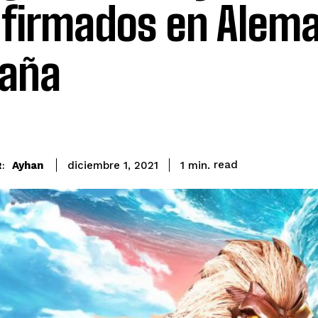
firmados en Alema
aña
read
Ayhan
1
min.
diciembre 1, 2021
: