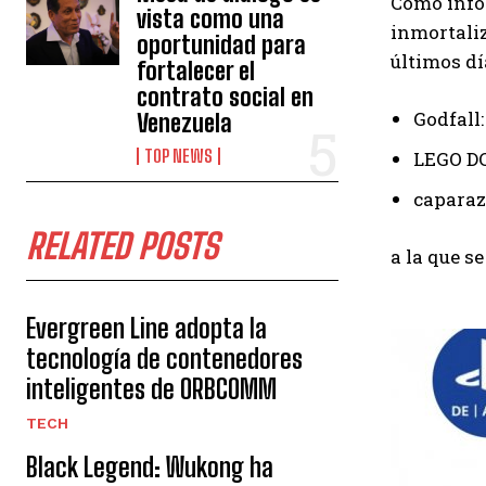
Como infor
vista como una
inmortaliz
oportunidad para
últimos dí
fortalecer el
contrato social en
Godfall
Venezuela
TOP NEWS
LEGO DC
caparaz
RELATED POSTS
a la que s
Evergreen Line adopta la
tecnología de contenedores
inteligentes de ORBCOMM
TECH
Black Legend: Wukong ha