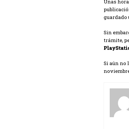
Unas horas
publicació
guardado u
Sin embarg
trámite, p
PlayStati
Si aún no 
noviembre 