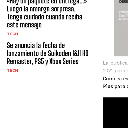
«Hay un paquete en entrega…»
Luego la amarga sorpresa.
Tenga cuidado cuando reciba
este mensaje
TECH
Se anuncia la fecha de
lanzamiento de Suikoden I&II HD
Remaster, PS5 y Xbox Series
La publica
2021 para 
TECH
Como si es
Plus para 