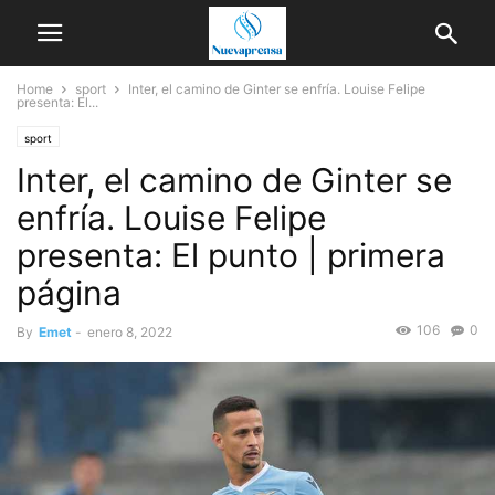
Home
sport
Inter, el camino de Ginter se enfría. Louise Felipe
presenta: El...
sport
Inter, el camino de Ginter se
enfría. Louise Felipe
presenta: El punto | primera
página
106
0
By
Emet
-
enero 8, 2022