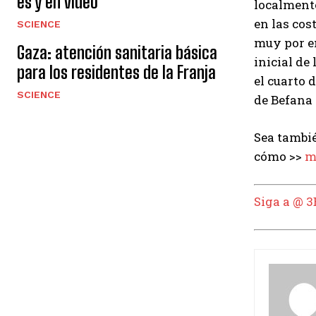
es y en video
localmente
en las cos
SCIENCE
muy por en
Gaza: atención sanitaria básica
inicial de
para los residentes de la Franja
el cuarto 
SCIENCE
de Befana 
Sea tambié
cómo >>
m
Siga a @ 