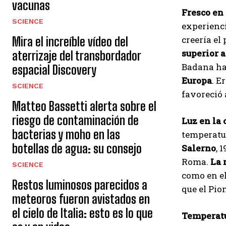
vacunas
Fresco en
SCIENCE
experienci
creería el
Mira el increíble vídeo del
superior a 
aterrizaje del transbordador
Badana ha
espacial Discovery
Europa
. E
SCIENCE
favoreció
Matteo Bassetti alerta sobre el
riesgo de contaminación de
Luz en la 
bacterias y moho en las
temperatu
botellas de agua: su consejo
Salerno
, 
Roma.
La 
SCIENCE
como en e
Restos luminosos parecidos a
que el Pio
meteoros fueron avistados en
el cielo de Italia: esto es lo que
Temperatu