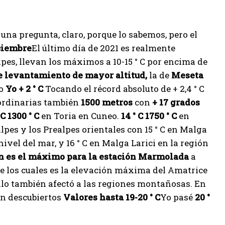
una pregunta, claro, porque lo sabemos, pero el
ciembre
El último día de 2021 es realmente
pes, llevan los máximos a 10-15 ° C por encima de
e levantamiento de mayor altitud,
la de
Meseta
vo
Yo + 2 ° C
Tocando el récord absoluto de + 2,4 ° C
aordinarias también
1500 metros
con
+ 17 grados
 C 1300 ° C
en Toria en Cuneo.
14 ° C 1750 ° C
en
pes y los Prealpes orientales con 15 ° C en Malga
nivel del mar, y 16 ° C en Malga Larici en la región
ién es el máximo para la estación Marmolada
a
de los cuales es la elevación máxima del Amatrice
alo también afectó a las regiones montañosas. En
on descubiertos
Valores hasta 19-20 ° C
Yo pasé
20 °