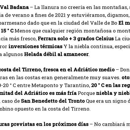
 Val Badana
– La llanura no creería en las montañas, 
I've read and accept the
Privacy Policy
.
a de verano a fines de 2021 y estuviéramos, digamos,
 parmesano dado que en la ciudad del Valle de Bo
El m
15 ° C
Menos que cualquier región montañosa o montaño
Izer
cía más fresco,
Ferrara solo + 3 grados Celsius
La ciu
rror
inversiones térmicas
Y la niebla continua, espec
 a algunos
Helada débil al amanecer
.
costa del Tirreno, fresca en el Adriático medio
– Dond
ras en las costas eran generalmente muy suaves.
ot
19-20 ° C entre Metaponto y Tarantino,
20 ° C en las r
mitad del Adriático es más fría
Porque
niebla y nieb
l caso de
San Benedetto del Tronto
Que era un signo 
mbino opuesto en la costa del Tirreno.
ras previstas en los próximos días
– No cambiará mu