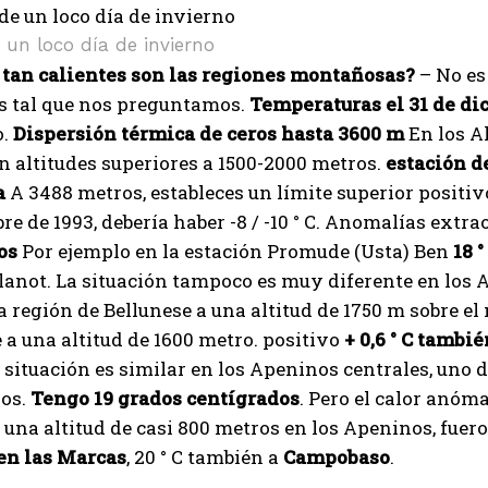
 un loco día de invierno
é tan calientes son las regiones montañosas?
– No es 
s tal que nos preguntamos.
Temperaturas el 31 de di
o.
Dispersión térmica de ceros hasta 3600 m
En los Al
n altitudes superiores a 1500-2000 metros.
estación d
a
A 3488 metros, estableces un límite superior positi
re de 1993, debería haber -8 / -10 ° C. Anomalías extr
dos
Por ejemplo en la estación Promude (Usta) Ben
18 °
not. La situación tampoco es muy diferente en los Al
a región de Bellunese a una altitud de 1750 m sobre el 
 a una altitud de 1600 metro. positivo
+ 0,6 ° C tamb
 situación es similar en los Apeninos centrales, uno 
ros.
Tengo 19 grados centígrados
. Pero el calor anóm
 una altitud de casi 800 metros en los Apeninos, fuer
 en las Marcas
, 20 ° C también a
Campobaso
.
I WANT IN