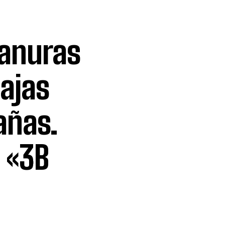
lanuras
bajas
añas.
ó «3B