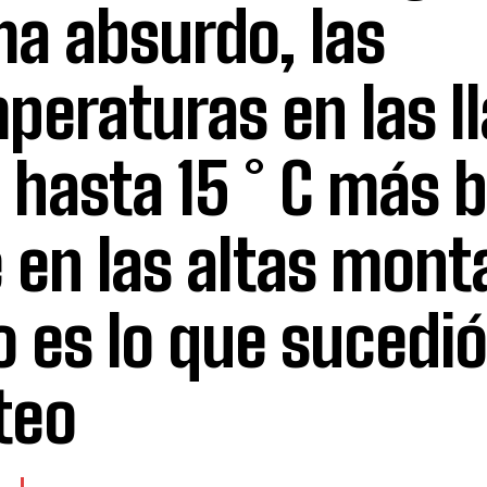
ma absurdo, las
peraturas en las l
 hasta 15 ° C más 
 en las altas mont
o es lo que sucedi
teo