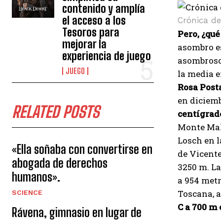
contenido y amplía
el acceso a los
Crónica de
Tesoros para
Pero, ¿qu
mejorar la
asombro e
experiencia de juego
asombros
JUEGO
la media e
Rosa Post
en diciemb
RELATED POSTS
centígra
Monte Mala
Losch en l
«Ella soñaba con convertirse en
de Vicente
abogada de derechos
3250 m. La
humanos».
a 954 met
Toscana, a
SCIENCE
C a 700 m
Rávena, gimnasio en lugar de