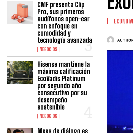
Exo
CMF presenta Clip
Pro, sus primeros
audífonos open-ear
ECONOM
con enfoque en
comodidad y
tecnología avanzada
AUTHOR
NEGOCIOS
Hisense mantiene la
máxima calificación
EcoVadis Platinum
por segundo año
consecutivo por su
desempeño
sostenible
NEGOCIOS
Mesa de diálogo es