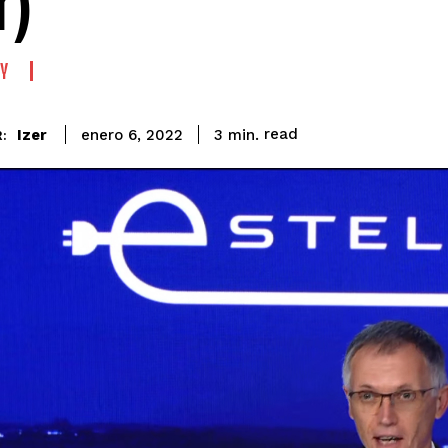
r)
Y
read
Izer
3
min.
enero 6, 2022
: