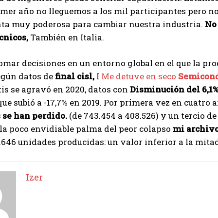
imer año no lleguemos a los mil participantes pero n
ta muy poderosa para cambiar nuestra industria.
No
cnicos,
También en Italia.
omar decisiones en un entorno global en el que la pro
egún datos de
final cisl,
I
Me detuve en seco
Semicond
tis se agravó en 2020, datos con
Disminución del 6,1
ue subió a -17,7% en 2019. Por primera vez en cuatro 
 se han perdido.
(de 743.454 a 408.526) y un tercio de
la poco envidiable palma del peor colapso
mi archiv
.646 unidades producidas: un valor inferior a la mita
Izer