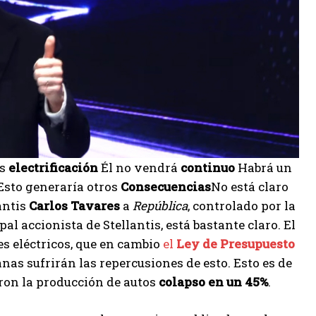
es
electrificación
Él no vendrá
continuo
Habrá un
sto generaría otros
Consecuencias
No está claro
antis
Carlos Tavares
a
República
, controlado por la
al accionista de Stellantis, está bastante claro. El
 eléctricos, que en cambio
el
Ley de Presupuesto
anas sufrirán las repercusiones de esto. Esto es de
on la producción de autos
colapso en un 45%
.