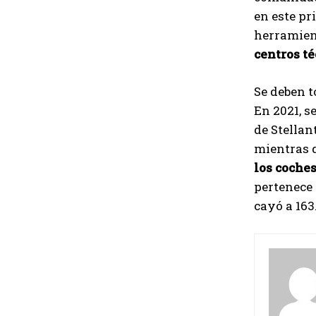
en este pr
herramien
centros té
Se deben t
En 2021, s
de Stellan
mientras q
los coches
pertenece 
cayó a 163