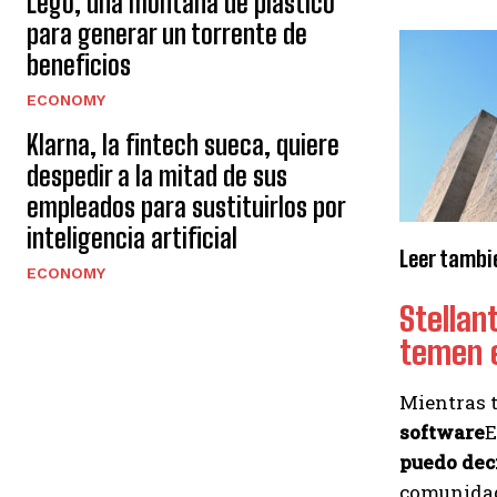
Lego, una montaña de plástico
para generar un torrente de
beneficios
ECONOMY
Klarna, la fintech sueca, quiere
despedir a la mitad de sus
empleados para sustituirlos por
inteligencia artificial
Leer tambi
ECONOMY
Stellan
temen e
Mientras t
software
E
puedo dec
comunidad 