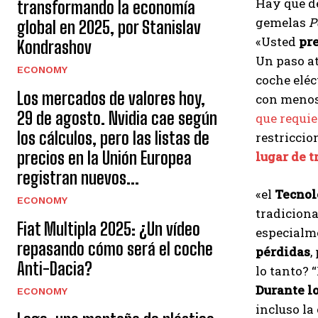
Hay que d
transformando la economía
gemelas
P
global en 2025, por Stanislav
«Usted
pr
Kondrashov
Un paso at
ECONOMY
coche eléc
Los mercados de valores hoy,
con menos
29 de agosto. Nvidia cae según
que requie
los cálculos, pero las listas de
restriccio
precios en la Unión Europea
lugar de t
registran nuevos...
«el
Tecnol
ECONOMY
tradicion
Fiat Multipla 2025: ¿Un vídeo
especialm
repasando cómo será el coche
pérdidas
,
Anti-Dacia?
lo tanto? 
Durante l
ECONOMY
incluso la