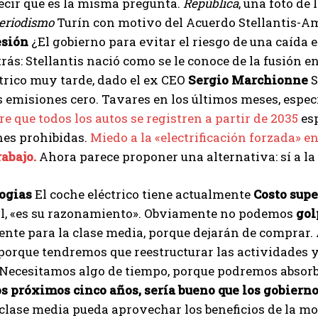
ecir que es la misma pregunta.
República
, una foto de
eriodismo
Turín con motivo del Acuerdo Stellantis-Ama
I've read and accept the
Privacy Policy
.
esión
¿El gobierno para evitar el riesgo de una caída e
rás: Stellantis nació como se le conoce de la fusión e
trico muy tarde, dado el ex CEO
Sergio Marchionne
S
Izer
 emisiones cero. Tavares en los últimos meses, espe
re que todos los autos se registren a partir de 2035
es
nes prohibidas.
Miedo a la «electrificación forzada» 
rabajo.
Ahora parece proponer una alternativa: sí a la
ogias
El coche eléctrico tiene actualmente
Costo supe
al, «es su razonamiento». Obviamente no podemos
gol
ente para la clase media, porque dejarán de comprar
 porque tendremos que reestructurar las actividades y
“Necesitamos algo de tiempo, porque podremos absorbe
os próximos cinco años, sería bueno que los gobiern
 clase media pueda aprovechar los beneficios de la mov