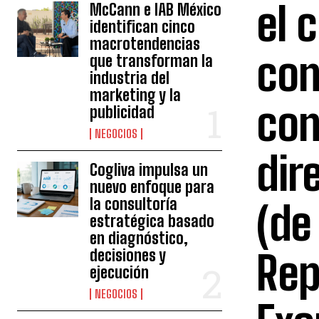
el 
McCann e IAB México
identifican cinco
macrotendencias
con
que transforman la
industria del
marketing y la
con
publicidad
NEGOCIOS
dir
Cogliva impulsa un
nuevo enfoque para
la consultoría
(de
estratégica basado
en diagnóstico,
decisiones y
Rep
ejecución
NEGOCIOS