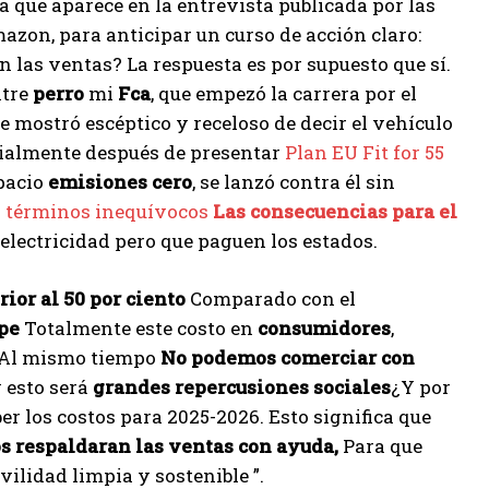
 la que aparece en la entrevista publicada por las
zon, para anticipar un curso de acción claro:
n las ventas? La respuesta es por supuesto que sí.
ntre
perro
mi
Fca
, que empezó la carrera por el
e mostró escéptico y receloso de decir el vehículo
cialmente después de presentar
Plan EU Fit for 55
pacio
emisiones
cero
, se lanzó contra él sin
en términos inequívocos
Las consecuencias para el
 electricidad pero que paguen los estados.
rior al 50 por ciento
Comparado con el
pe
Totalmente este costo en
consumidores
,
. Al mismo tiempo
No podemos comerciar con
 esto será
grandes repercusiones sociales
¿Y por
r los costos para 2025-2026. Esto significa que
os respaldaran las ventas con ayuda,
Para que
ilidad limpia y sostenible ”.