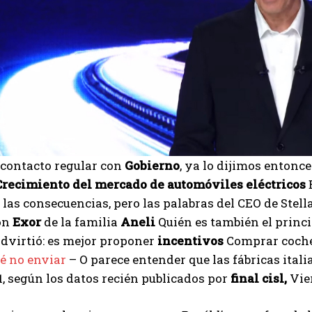
contacto regular con
Gobierno
, ya lo dijimos entonc
Crecimiento del mercado de automóviles eléctricos
E
 las consecuencias, pero las palabras del CEO de Stell
ón
Exor
de la familia
Aneli
Quién es también el princip
dvirtió: es mejor proponer
incentivos
Comprar coches
é no enviar
– O parece entender que las fábricas itali
1, según los datos recién publicados por
final cisl,
Vier
I WANT IN