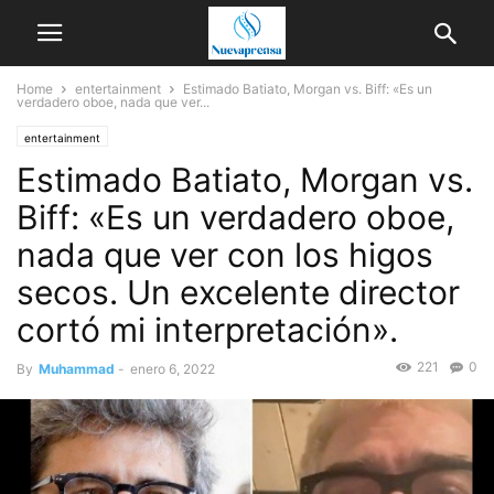
Home
entertainment
Estimado Batiato, Morgan vs. Biff: «Es un
verdadero oboe, nada que ver...
entertainment
Estimado Batiato, Morgan vs.
Biff: «Es un verdadero oboe,
nada que ver con los higos
secos. Un excelente director
cortó mi interpretación».
221
0
By
Muhammad
-
enero 6, 2022