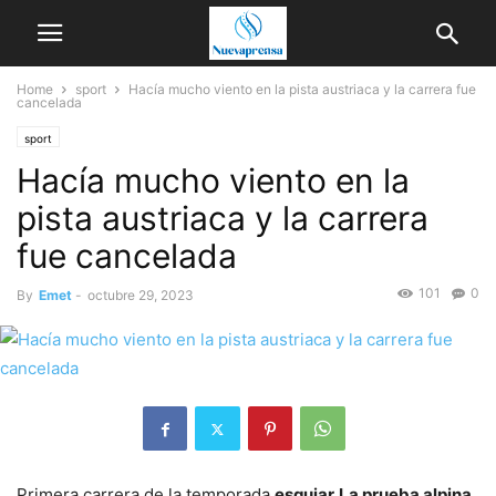
Home
sport
Hacía mucho viento en la pista austriaca y la carrera fue
cancelada
sport
Hacía mucho viento en la
pista austriaca y la carrera
fue cancelada
101
0
By
Emet
-
octubre 29, 2023
Primera carrera de la temporada
esquiar
La prueba alpina