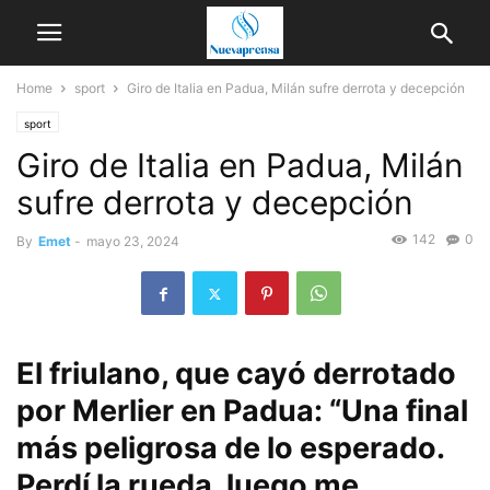
Home
sport
Giro de Italia en Padua, Milán sufre derrota y decepción
sport
Giro de Italia en Padua, Milán
sufre derrota y decepción
142
0
By
Emet
-
mayo 23, 2024
El friulano, que cayó derrotado
por Merlier en Padua: “Una final
más peligrosa de lo esperado.
Perdí la rueda, luego me