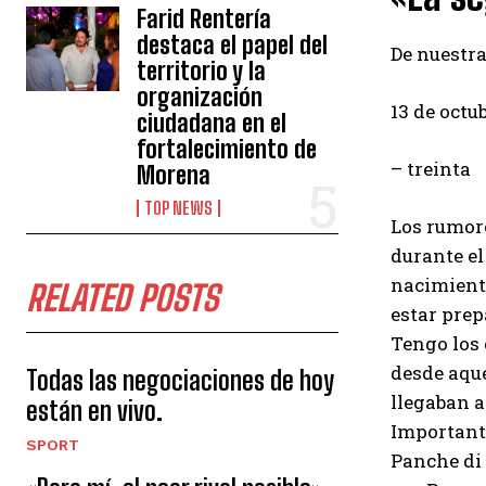
Farid Rentería
destaca el papel del
De nuestr
territorio y la
organización
13 de octu
ciudadana en el
fortalecimiento de
– treinta
Morena
TOP NEWS
Los rumore
durante el
nacimient
RELATED POSTS
estar prep
Tengo los 
desde aque
Todas las negociaciones de hoy
llegaban a
están en vivo.
Importante
SPORT
Panche di 