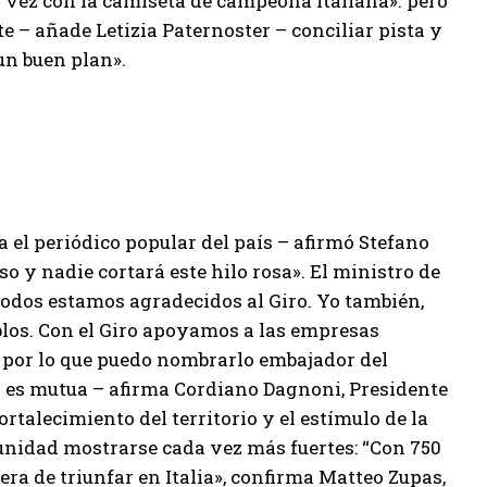
l vez con la camiseta de campeona italiana». pero
 – añade Letizia Paternoster – conciliar pista y
 un buen plan».
ta el periódico popular del país – afirmó Stefano
so y nadie cortará este hilo rosa». El ministro de
Todos estamos agradecidos al Giro. Yo también,
blos. Con el Giro apoyamos a las empresas
, por lo que puedo nombrarlo embajador del
ja es mutua – afirma Cordiano Dagnoni, Presidente
ortalecimiento del territorio y el estímulo de la
tunidad mostrarse cada vez más fuertes: “Con 750
era de triunfar en Italia», confirma Matteo Zupas,