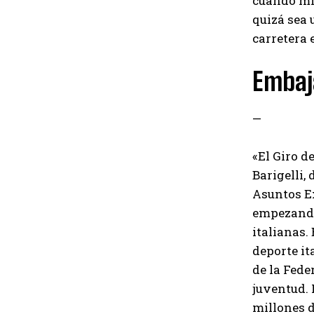
cuando mir
quizá sea 
carretera 
Embaj
—
«El Giro d
Barigelli,
Asuntos Ex
empezando 
italianas.
deporte it
de la Fede
juventud. 
millones d