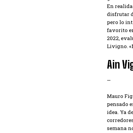
En realida
disfrutar 
pero lo in
favorito e
2022, eval
Livigno. «
Ain Vi
—
Mauro Fign
pensado en
idea. Ya d
corredores
semana no 