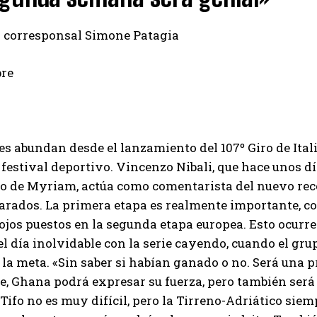
a corresponsal Simone Patagia
bre
s abundan desde el lanzamiento del 107º Giro de Ital
 festival deportivo. Vincenzo Nibali, que hace unos d
o de Myriam, actúa como comentarista del nuevo reco
arados. La primera etapa es realmente importante, con
ojos puestos en la segunda etapa europea. Esto ocurre
l día inolvidable con la serie cayendo, cuando el gr
 la meta. «Sin saber si habían ganado o no. Será una p
, Ghana podrá expresar su fuerza, pero también será u
Tifo no es muy difícil, pero la Tirreno-Adriático si
I WANT IN