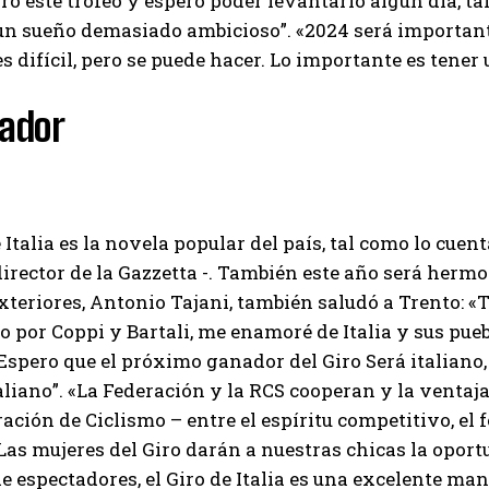
o este trofeo y espero poder levantarlo algún día, ta
un sueño demasiado ambicioso”. «2024 será importante
es difícil, pero se puede hacer. Lo importante es tener
ador
e Italia es la novela popular del país, tal como lo cuen
 director de la Gazzetta -. También este año será hermo
teriores, Antonio Tajani, también saludó a Trento: «
por Coppi y Bartali, me enamoré de Italia y sus pue
 Espero que el próximo ganador del Giro Será italiano
aliano”. «La Federación y la RCS cooperan y la venta
ración de Ciclismo – entre el espíritu competitivo, el f
Las mujeres del Giro darán a nuestras chicas la opor
e espectadores, el Giro de Italia es una excelente man