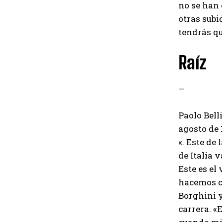
no se han 
otras subi
tendrás qu
Raíz
—
Paolo Belli
agosto de 
«. Este de
de Italia 
Este es el
hacemos co
Borghini y
carrera. «