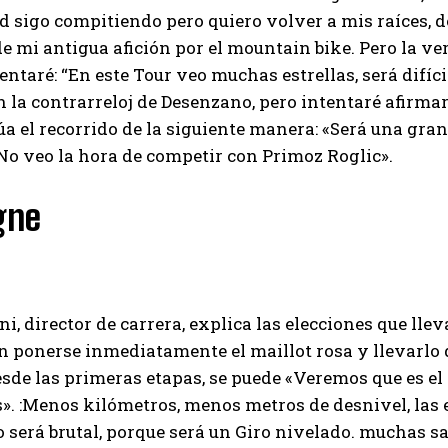
d sigo compitiendo pero quiero volver a mis raíces, 
de mi antigua afición por el mountain bike. Pero la ver
tentaré: “En este Tour veo muchas estrellas, será difíc
n la contrarreloj de Desenzano, pero intentaré afirma
úa el recorrido de la siguiente manera: «Será una gr
No veo la hora de competir con Primoz Roglic».
gne
i, director de carrera, explica las elecciones que lle
 ponerse inmediatamente el maillot rosa y llevarlo 
esde las primeras etapas, se puede «Veremos que es el 
». :Menos kilómetros, menos metros de desnivel, las
será brutal, porque será un Giro nivelado. muchas 