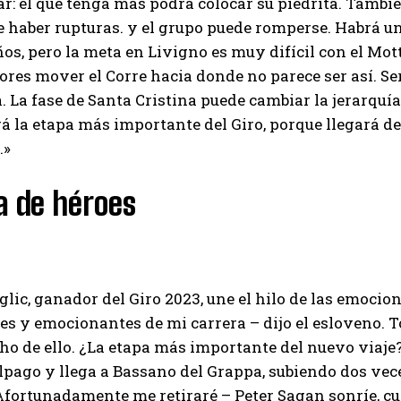
r: el que tenga más podrá colocar su piedrita. Tambi
e haber rupturas. y el grupo puede romperse. Habrá un
I've read and accept the
Privacy Policy
.
s, pero la meta en Livigno es muy difícil con el Mo
res mover el Corre hacia donde no parece ser así. Se
. La fase de Santa Cristina puede cambiar la jerarquía
Emet
á la etapa más importante del Giro, porque llegará d
.»
a de héroes
lic, ganador del Giro 2023, une el hilo de las emocio
s y emocionantes de mi carrera – dijo el esloveno. To
o de ello. ¿La etapa más importante del nuevo viaje
lpago y llega a Bassano del Grappa, subiendo dos veces
Afortunadamente me retiraré – Peter Sagan sonríe, cu