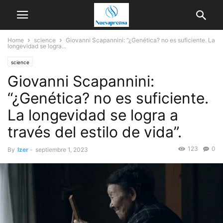
Home
science
Giovanni Scapannini: “¿Genética? no es suficiente. La
longevidad se logra...
science
Giovanni Scapannini:
“¿Genética? no es suficiente.
La longevidad se logra a
través del estilo de vida”.
123
0
By
Izer
-
septiembre 1, 2023