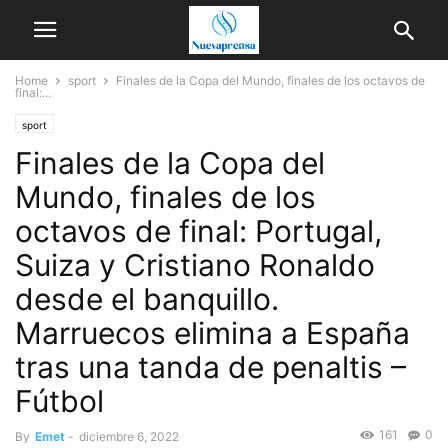
Home
sport
Finales de la Copa del Mundo, finales de los octavos de
final:...
sport
Finales de la Copa del
Mundo, finales de los
octavos de final: Portugal,
Suiza y Cristiano Ronaldo
desde el banquillo.
Marruecos elimina a España
tras una tanda de penaltis –
Fútbol
161
0
By
Emet
-
diciembre 6, 2022