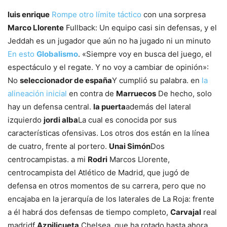
luis enrique
Rompe otro límite táctico
con una sorpresa
Marco Llorente
Fullback: Un equipo casi sin defensas, y el
Jeddah es un jugador que aún no ha jugado ni un minuto
En esto
Globalismo
. «Siempre voy en busca del juego, el
espectáculo y el regate. Y no voy a cambiar de opinión»:
No
seleccionador de españa
Y cumplió su palabra. en
la
alineación inicial
en contra de
Marruecos
De hecho, solo
hay un defensa central.
la puerta
además del lateral
izquierdo
jordi alba
La cual es conocida por sus
características ofensivas. Los otros dos están en la línea
de cuatro, frente al portero.
Unai Simón
Dos
centrocampistas. a mi
Rodri
Marcos Llorente,
centrocampista del Atlético de Madrid, que jugó de
defensa en otros momentos de su carrera, pero que no
encajaba en la jerarquía de los laterales de La Roja: frente
a él habrá dos defensas de tiempo completo,
Carvajal
real
madridf
Azpilicueta
Chelsea, que ha rotado hasta ahora.