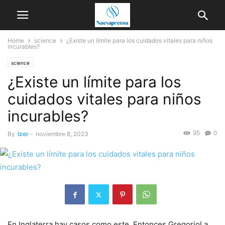
Home
science
¿Existe un límite para los cuidados vitales para niños
incurables?
science
¿Existe un límite para los
cuidados vitales para niños
incurables?
95
0
By
Izer
-
noviembre 8, 2023
En Inglaterra hay casos como este.
Entonces Gregorio
La