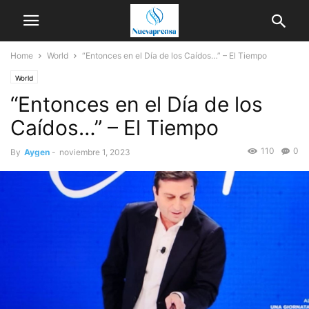
Home
World
“Entonces en el Día de los Caídos…” – El Tiempo
World
“Entonces en el Día de los
Caídos…” – El Tiempo
110
0
By
Aygen
-
noviembre 1, 2023