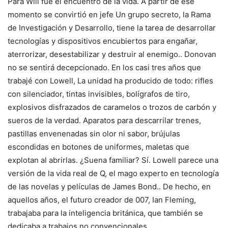
Para Will fue el encuentro de la vida. A partir de ese
momento se convirtió en jefe
Un grupo secreto, la Rama
de Investigación y Desarrollo, tiene la tarea de desarrollar
tecnologías y dispositivos encubiertos para engañar,
aterrorizar, desestabilizar y destruir al enemigo.
. Donovan
no se sentirá decepcionado. En los casi tres años que
trabajé con Lowell,
La unidad ha producido de todo: rifles
con silenciador, tintas invisibles, bolígrafos de tiro,
explosivos disfrazados de caramelos o trozos de carbón y
sueros de la verdad.
Aparatos para descarrilar trenes,
pastillas envenenadas sin olor ni sabor, brújulas
escondidas en botones de uniformes, maletas que
explotan al abrirlas. ¿Suena familiar? Sí.
Lowell parece una
versión de la vida real de Q, el mago experto en tecnología
de las novelas y películas de James Bond.
. De hecho, en
aquellos años, el futuro creador de 007, Ian Fleming,
trabajaba para la inteligencia británica, que también se
dedicaba a trabajos no convencionales.