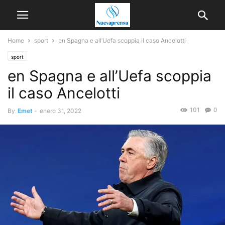
Home
sport
en Spagna e all’Uefa scoppia il caso Ancelotti
sport
en Spagna e all’Uefa scoppia
il caso Ancelotti
101
0
By
Emet
-
enero 31, 2022