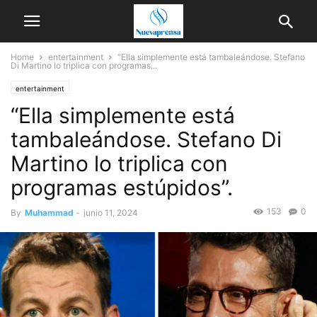
Home
entertainment
“Ella simplemente está tambaleándose. Stefano
Di Martino lo triplica con programas...
entertainment
“Ella simplemente está
tambaleándose. Stefano Di
Martino lo triplica con
programas estúpidos”.
153
0
By
Muhammad
-
junio 11, 2024