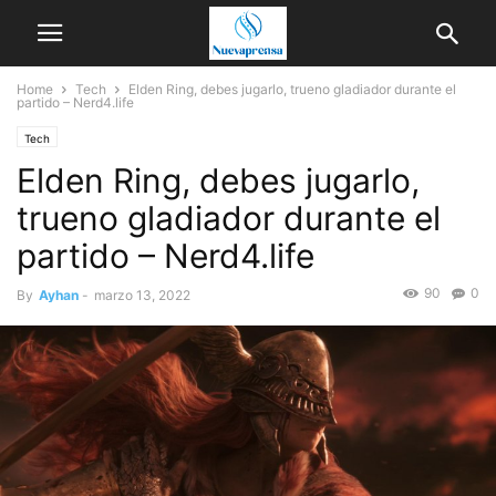
Home
Tech
Elden Ring, debes jugarlo, trueno gladiador durante el
partido – Nerd4.life
Tech
Elden Ring, debes jugarlo,
trueno gladiador durante el
partido – Nerd4.life
90
0
By
Ayhan
-
marzo 13, 2022