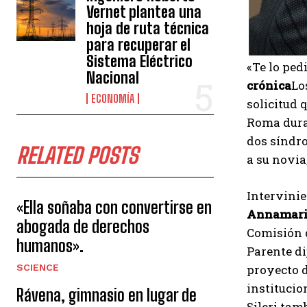
Vernet plantea una
hoja de ruta técnica
para recuperar el
Sistema Eléctrico
«Te lo pe
Nacional
crónica
Lo
ECONOMÍA
solicitud 
Roma duran
dos síndr
RELATED POSTS
a su novia
Intervinie
«Ella soñaba con convertirse en
Annamari
abogada de derechos
Comisión d
humanos».
Parente di
SCIENCE
proyecto d
institucio
Rávena, gimnasio en lugar de
Sileri tam