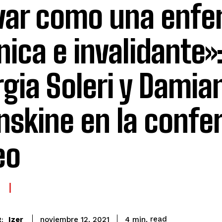
var como una enf
nica e invalidante»
rgia Soleri y Damia
skine en la confer
eo
read
Izer
4
min.
noviembre 12, 2021
: