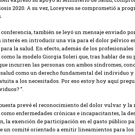
sis 2020. A su vez, Loreyves se comprometió a progra
I've read and accept the
Privacy Policy
.
.
 conferencia, también se leyó un mensaje enviado por 
Izer
 interés en introducir una vía para el dolor pélvico e
para la salud. En efecto, además de los profesionale
, como la modelo Giorgia Soleri que, tras hablar de su
que incurren las personas con ambos síndromes, conclu
 salud como un derecho fundamental del individuo y e
tuita a los necesitados. Por eso estoy hoy aquí preg
iduos? ”.
puesta prevé el reconocimiento del dolor vulvar y la
 como enfermedades crónicas e incapacitantes, la des
n, la exención de participación en el gasto público pa
e un comité orientado a emitir lineamientos para los