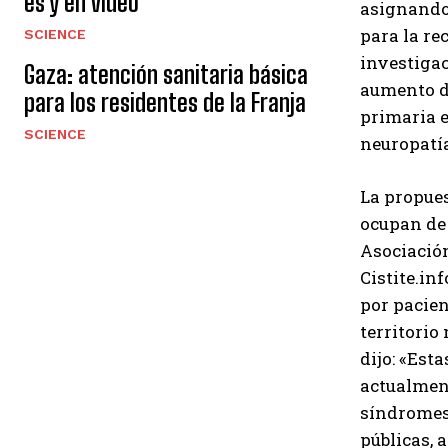
es y en video
asignando 
para la re
SCIENCE
investigac
Gaza: atención sanitaria básica
aumento de
para los residentes de la Franja
primaria e
SCIENCE
neuropatí
La propues
ocupan de 
Asociació
Cistite.i
por pacien
territorio
dijo: «Est
actualment
síndromes,
públicas, 