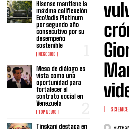
vul
Hisense mantiene la
máxima calificación
EcoVadis Platinum
cró
por segundo año
consecutivo por su
desempeño
Gio
sostenible
NEGOCIOS
Man
Mesa de diálogo es
vista como una
oportunidad para
vid
fortalecer el
contrato social en
Venezuela
SCIENCE
TOP NEWS
Tinskani destaca en
AUTHOR