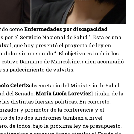
cido como
Enfermedades por discapacidad
 por el Servicio Nacional de Salud ”. Esta es una
lval, que hoy presentó el proyecto de ley en
olor sin un sonido ”. El objetivo es incluir los
én estuvo Damiano de Maneskine, quien acompañó
re su padecimiento de vulvitis.
olo Celeri
Subsecretario del Ministerio de Salud
ud del Senado,
María Lucía Lorevis
El titular de la
as distintas fuerzas políticas. En concreto,
ganizador y promotor de la conferencia y el
nto de los dos síndromes también a nivel
ero. de todos, bajo la próxima ley de presupuesto.
metiéndose a crear un fondo similar al Fondo de