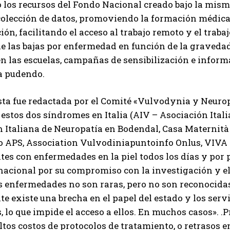
los recursos del Fondo Nacional creado bajo la mism
colección de datos, promoviendo la formación médica 
ión, facilitando el acceso al trabajo remoto y el trab
 las bajas por enfermedad en función de la graveda
n las escuelas, campañas de sensibilización e informa
a pudendo.
ta fue redactada por el Comité «Vulvodynia y Neuropa
estos dos síndromes en Italia (AIV – Asociación Ita
n Italiana de Neuropatía en Bodendal, Casa Maternit
nfo APS, Association Vulvodiniapuntoinfo Onlus, VIV
tes con enfermedades en la piel todos los días y por 
 nacional por su compromiso con la investigación y e
as enfermedades no son raras, pero no son reconocidas
e existe una brecha en el papel del estado y los servi
 lo que impide el acceso a ellos. En muchos casos». .
altos costos de protocolos de tratamiento, o retrasos 