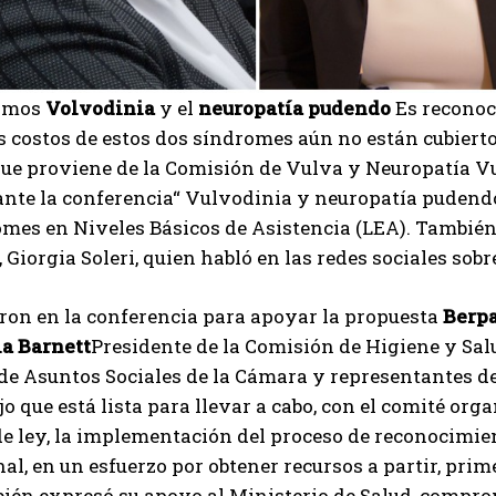
dimos
Volvodinia
y el
neuropatía pudendo
Es recono
s costos de estos dos síndromes aún no están cubiertos
que proviene de la Comisión de Vulva y Neuropatía Vu
te la conferencia“ Vulvodinia y neuropatía pudendo: d
omes en Niveles Básicos de Asistencia (LEA). Tambi
, Giorgia Soleri, quien habló en las redes sociales sob
ron en la conferencia para apoyar la propuesta
Berpa
a Barnett
Presidente de la Comisión de Higiene y Sal
e Asuntos Sociales de la Cámara y representantes de l
jo que está lista para llevar a cabo, con el comité or
e ley, la implementación del proceso de reconocimie
nal, en un esfuerzo por obtener recursos a partir, prim
I WANT IN
bién expresó su apoyo al Ministerio de Salud, compro