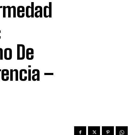
ermedad
:
no De
encia –