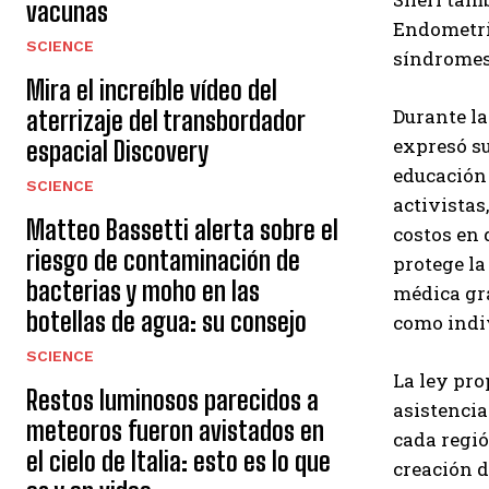
vacunas
Endometrio
SCIENCE
síndromes
Mira el increíble vídeo del
Durante la
aterrizaje del transbordador
expresó su
espacial Discovery
educación 
SCIENCE
activistas
Matteo Bassetti alerta sobre el
costos en 
riesgo de contaminación de
protege la
bacterias y moho en las
médica gra
botellas de agua: su consejo
como indiv
SCIENCE
La ley pro
Restos luminosos parecidos a
asistencia
meteoros fueron avistados en
cada regió
el cielo de Italia: esto es lo que
creación d