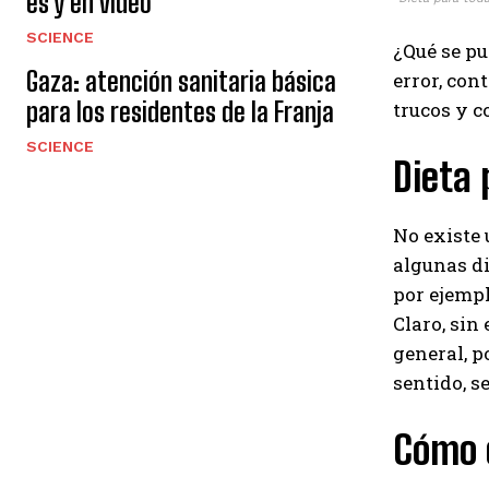
es y en video
SCIENCE
¿Qué se pu
Gaza: atención sanitaria básica
error, con
para los residentes de la Franja
trucos y 
SCIENCE
Dieta 
No existe 
algunas di
por ejempl
Claro, sin
general, p
sentido, s
Cómo 