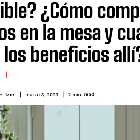
ible? ¿Cómo comp
os en la mesa y cu
 los beneficios allí
read
Izer
2
min.
marzo 3, 2023
: