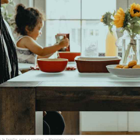
I've read and accept the
Privacy Policy
.
Izer
a la familia: pros y contras – Mammeincucina