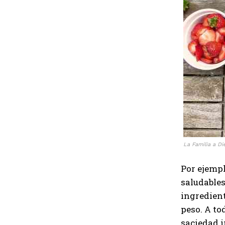
La Familia a D
Por ejempl
saludables
ingredient
peso. A to
saciedad i