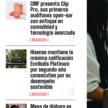
CMF presenta Clip
Pro, sus primeros
audífonos open-ear
con enfoque en
comodidad y
tecnología avanzada
NEGOCIOS
Hisense mantiene la
máxima calificación
EcoVadis Platinum
por segundo año
consecutivo por su
desempeño
sostenible
NEGOCIOS
Mesa de diálogo es