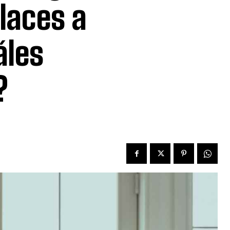
laces a
áles
?