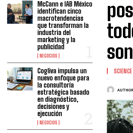
pos
McCann e IAB México
identifican cinco
macrotendencias
tod
que transforman la
industria del
marketing y la
son
publicidad
NEGOCIOS
Cogliva impulsa un
SCIENCE
nuevo enfoque para
la consultoría
AUTHOR
estratégica basado
en diagnóstico,
decisiones y
ejecución
NEGOCIOS