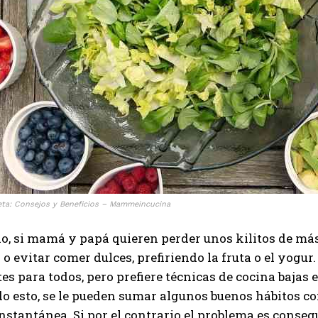
ieta: Consejos y Beneficios – Mammeincucina
o, si mamá y papá quieren perder unos kilitos de más,
 o evitar comer dulces, prefiriendo la fruta o el yog
es para todos, pero prefiere técnicas de cocina bajas 
do esto, se le pueden sumar algunos buenos hábitos 
nstantánea. Si por el contrario el problema es conse