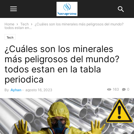
Home
Tech
¿Cuáles son los minerales más peligrosos del mundo?
todos estan en...
Tech
¿Cuáles son los minerales
más peligrosos del mundo?
todos estan en la tabla
periodica
163
0
By
Ayhan
-
agosto 16, 2023