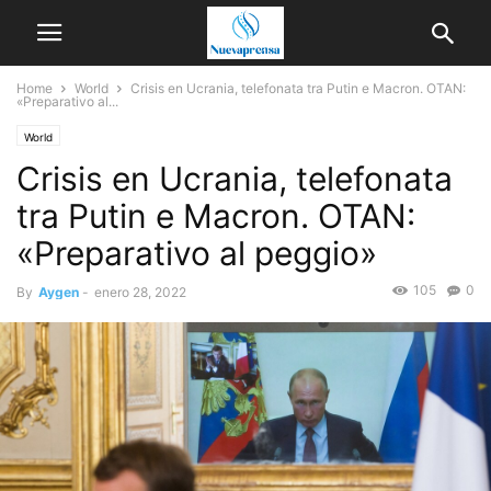
Home
World
Crisis en Ucrania, telefonata tra Putin e Macron. OTAN:
«Preparativo al...
World
Crisis en Ucrania, telefonata
tra Putin e Macron. OTAN:
«Preparativo al peggio»
105
0
By
Aygen
-
enero 28, 2022