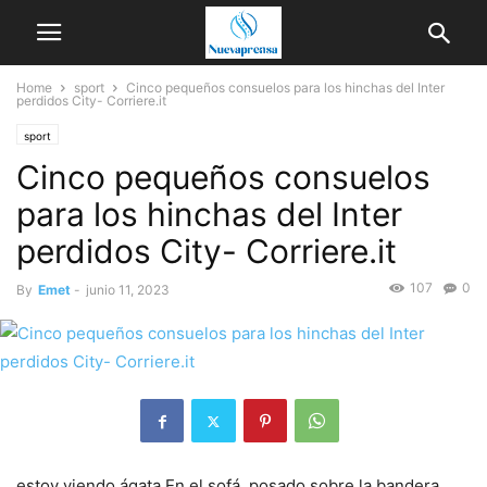
Home
sport
Cinco pequeños consuelos para los hinchas del Inter
perdidos City- Corriere.it
sport
Cinco pequeños consuelos
para los hinchas del Inter
perdidos City- Corriere.it
107
0
By
Emet
-
junio 11, 2023
estoy viendo
ágata
En el sofá, posado sobre la bandera