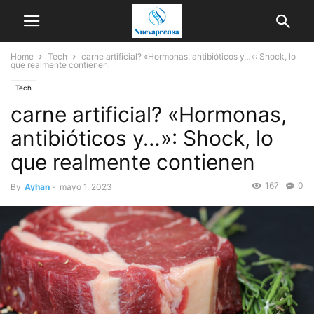
Home
Tech
carne artificial? «Hormonas, antibióticos y…»: Shock, lo
que realmente contienen
Tech
carne artificial? «Hormonas,
antibióticos y…»: Shock, lo
que realmente contienen
167
0
By
Ayhan
-
mayo 1, 2023