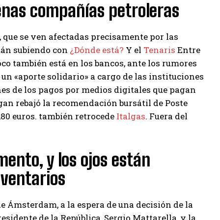
uenas compañías petroleras
a, que se ven afectadas precisamente por las
stán subiendo con
¿Dónde está?
Y el
Tenaris
Entre
foco también está en los bancos, ante los rumores
n «aporte solidario» a cargo de las instituciones
nes de los pagos por medios digitales que pagan
n rebajó la recomendación bursátil de Poste
10,80 euros. también retrocede
Italgas
. Fuera del
mento, y los ojos están
nventarios
de Ámsterdam, a la espera de una decisión de la
sidente de la República, Sergio Mattarella, y la