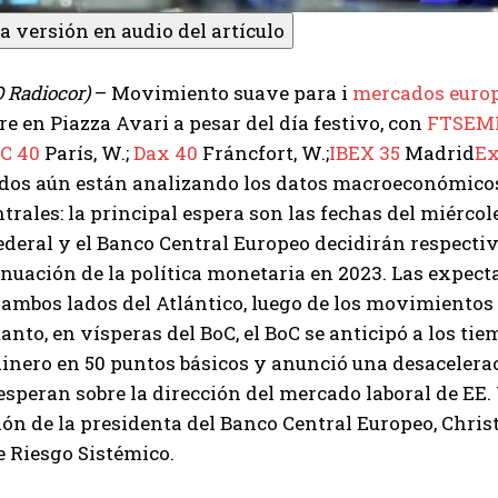
a versión en audio del artículo
 O Radiocor)
– Movimiento suave para i
mercados euro
re en Piazza Avari a pesar del día festivo, con
FTSEM
C 40
París, W.;
Dax 40
Fráncfort, W.;
IBEX 35
Madrid
Ex
dos aún están analizando los datos macroeconómicos,
trales: la principal espera son las fechas del miércole
deral y el Banco Central Europeo decidirán respectiv
inuación de la política monetaria en 2023. Las expect
 ambos lados del Atlántico, luego de los movimientos
anto, en vísperas del BoC, el BoC se anticipó a los tie
dinero en 50 puntos básicos y anunció una desacelera
esperan sobre la dirección del mercado laboral de EE
ón de la presidenta del Banco Central Europeo, Christ
 Riesgo Sistémico.
I WANT IN