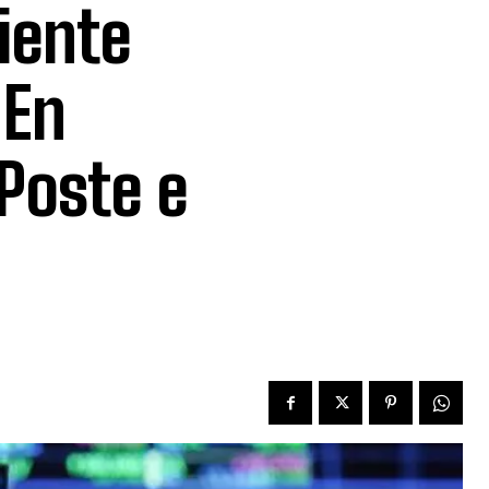
iente
 En
 Poste e