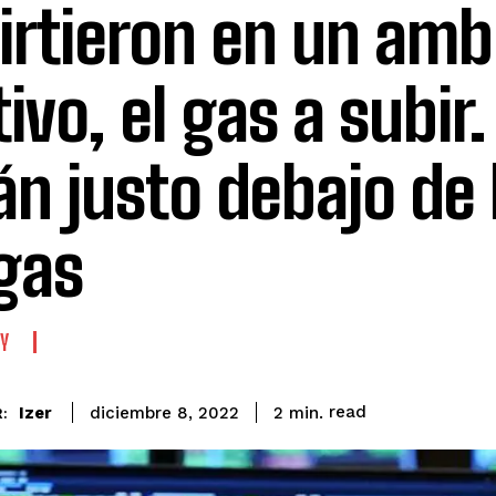
irtieron en un amb
tivo, el gas a subir.
án justo debajo de
lgas
Y
read
Izer
2
min.
diciembre 8, 2022
: