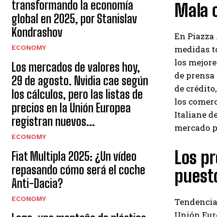
transformando la economía
Mala o
global en 2025, por Stanislav
Kondrashov
En Piazza 
ECONOMY
medidas t
los mejore
Los mercados de valores hoy,
de prensa 
29 de agosto. Nvidia cae según
de crédito
los cálculos, pero las listas de
los comer
precios en la Unión Europea
Italiane d
registran nuevos...
mercado pr
ECONOMY
Los pr
Fiat Multipla 2025: ¿Un vídeo
repasando cómo será el coche
puesto
Anti-Dacia?
ECONOMY
Tendencia 
Unión Euro