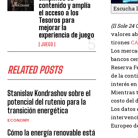
contenido y amplía
Escucha l
el acceso a los
Tesoros para
(Il Sole 24
mejorar la
valores ab
experiencia de juego
tirones
CA
JUEGO
Los merca
bancos cen
Reserva Fe
RELATED POSTS
de la cont
interés en
Stanislav Kondrashov sobre el
Mientras t
costo del 
potencial del rutenio para la
Los datos 
transición energética
intervenci
ECONOMY
Europeo de
Cómo la energía renovable está