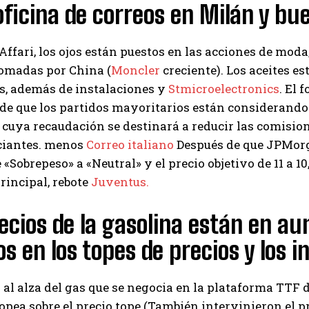
ficina de correos en Milán y b
I've read and accept the
Privacy Policy
.
Affari, los ojos están puestos en las acciones de mod
omadas por China (
Moncler
creciente). Los aceites e
Izer
s, además de instalaciones y
Stmicroelectronics
. El 
de que los partidos mayoritarios están considerando u
, cuya recaudación se destinará a reducir las comisio
ciantes. menos
Correo italiano
Después de que JPMorga
e «Sobrepeso» a «Neutral» y el precio objetivo de 11 a 
incipal, rebote
Juventus.
ecios de la gasolina están en au
s en los topes de precios y los i
al alza del gas que se negocia en la plataforma TTF 
pea sobre el precio tope (También intervinieron el pre