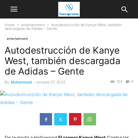
Home
entertainment
Autodestrucción de Kanye West, también
descargada de Adidas – Gente
entertainment
Autodestrucción de Kanye
West, también descargada
de Adidas – Gente
105
0
By
Muhammad
-
octubre 27, 2022
De la moda a Hollywood
El rapero Kanye West
Contra las