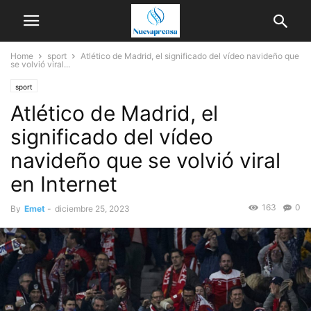
Home
sport
Atlético de Madrid, el significado del vídeo navideño que
se volvió viral...
sport
Atlético de Madrid, el
significado del vídeo
navideño que se volvió viral
en Internet
163
0
By
Emet
-
diciembre 25, 2023