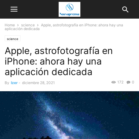
Home
science
Apple, astrofotografía en iPhone: ahora hay una
aplicación dedicada
science
Apple, astrofotografía en
iPhone: ahora hay una
aplicación dedicada
172
0
By
Izer
-
diciembre 28, 2021