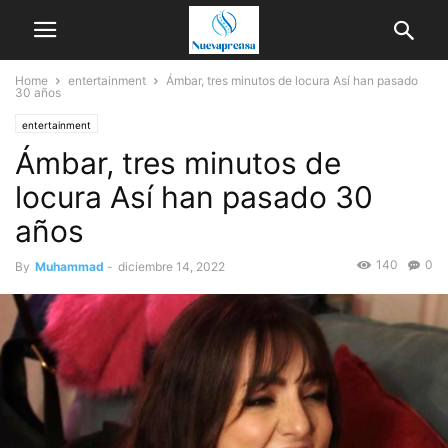
Home
entertainment
Ámbar, tres minutos de locura Así han pasado
30 años
entertainment
Ámbar, tres minutos de
locura Así han pasado 30
años
140
0
By
Muhammad
-
diciembre 14, 2022