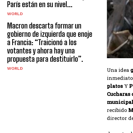
París están en su nivel...
WORLD
Macron descarta formar un
gobierno de izquierda que enoje
a Francia: “Traicionó a los
votantes y ahora hay una
propuesta para destituirlo”.
WORLD
Una idea
inmediat
platos
Y
P
Cucharas 
municipa
recibido
Má
director d