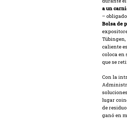
durante e
a un carni
– obligado
Bolsa de 
expositore
Tübingen, 
caliente e
coloca en 
que se ret
Con la int
Administr
soluciones
lugar coin
de residuo
ganó en m