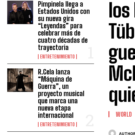
los
Pimpinela llega a
Estados Unidos con
su nueva gira
Tüb
“Leyendas” para
celebrar más de
cuatro décadas de
gue
trayectoria
ENTRETENIMIENTO
McD
R.Cela lanza
“Máquina de
Guerra”, un
qui
proyecto musical
que marca una
nueva etapa
WORLD
internacional
ENTRETENIMIENTO
AUTHOR