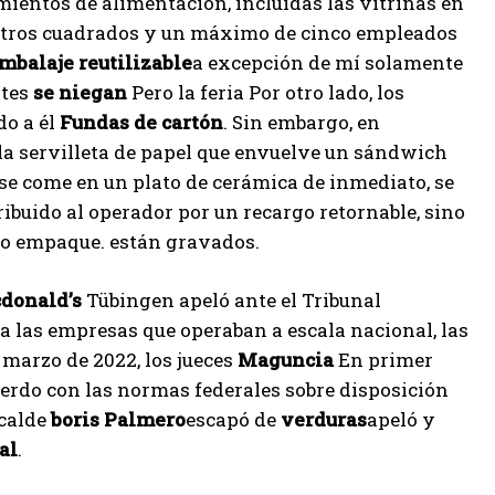
imientos de alimentación, incluidas las vitrinas en
tros cuadrados y un máximo de cinco empleados
mbalaje reutilizable
a excepción de mí solamente
ntes
se niegan
Pero la feria Por otro lado, los
do a él
Fundas de cartón
. Sin embargo, en
 la servilleta de papel que envuelve un sándwich
o se come en un plato de cerámica de inmediato, se
ribuido al operador por un recargo retornable, sino
omo empaque. están gravados.
donald’s
Tübingen apeló ante el Tribunal
las empresas que operaban a escala nacional, las
 marzo de 2022, los jueces
Maguncia
En primer
uerdo con las normas federales sobre disposición
lcalde
boris
Palmero
escapó de
verduras
apeló y
al
.