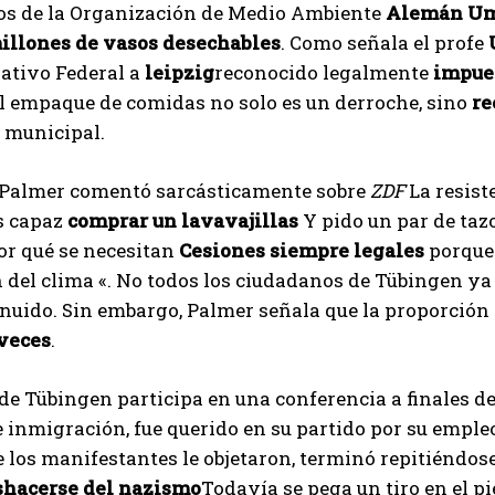
os de la Organización de Medio Ambiente
Alemán Um
millones de vasos desechables
. Como señala el profe
ativo Federal a
leipzig
reconocido legalmente
impues
el empaque de comidas no solo es un derroche, sino
re
 municipal.
e Palmer comentó sarcásticamente sobre
ZDF
La resist
s capaz
comprar un lavavajillas
Y pido un par de taz
or qué se necesitan
Cesiones siempre legales
porque 
 del clima «. No todos los ciudadanos de Tübingen y
nuido. Sin embargo, Palmer señala que la proporción
veces
.
 de Tübingen participa en una conferencia a finales de
 inmigración, fue querido en su partido por su empleo
 los manifestantes le objetaron, terminó repitiéndose
shacerse del nazismo
Todavía se pega un tiro en el p