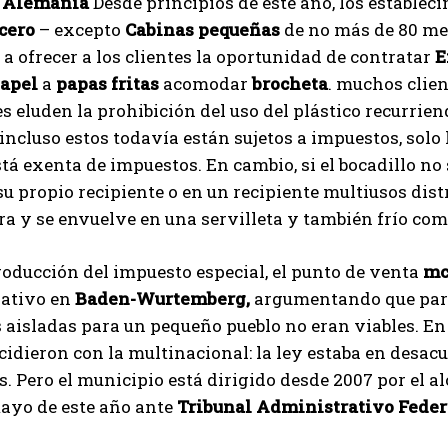
l
Alemania
Desde principios de este año, los establec
cero
– excepto
Cabinas pequeñas
de no más de 80 me
 a ofrecer a los clientes la oportunidad de contratar
E
papel
a
papas fritas
acomodar
brocheta
. muchos clie
s eluden la prohibición del uso del plástico recurrien
incluso estos todavía están sujetos a impuestos, solo
stá exenta de impuestos. En cambio, si el bocadillo n
su propio recipiente o en un recipiente multiusos dist
ira y se envuelve en una servilleta y también frío c
roducción del impuesto especial, el punto de venta
mc
ativo en
Baden-Wurtemberg,
argumentando que para 
 aisladas para un pequeño pueblo no eran viables. En
cidieron con la multinacional: la ley estaba en desac
s. Pero el municipio está dirigido desde 2007 por el a
ayo de este año ante
Tribunal Administrativo Feder