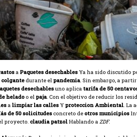
gastos
a
Paquetes desechables
Ya ha sido discutido p
o
colgante
durante el
pandemia
. Sin embargo, a part
aquetes desechables
uno aplica
tarifa de 50 centavo
de helado
o el
paja
. Con el objetivo de reducir los res
les
a
limpiar las calles
Y
proteccion Ambiental
. La 
s de 50 solicitudes
concreto de
otros municipios
In
el proyecto.
claudia patzol
Hablando a
ZDF
.