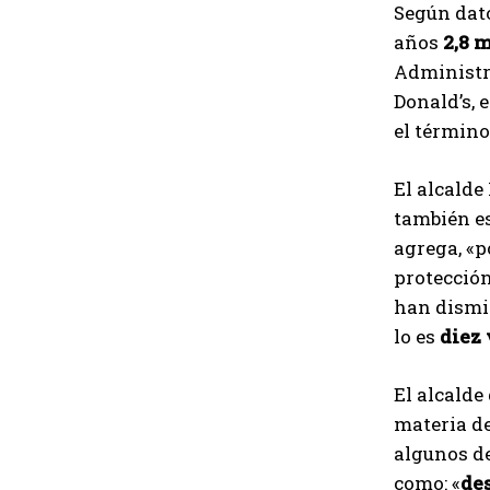
Según dat
años
2,8 
Administr
Donald’s, 
el término
El alcald
también e
agrega, «p
protección
han dismi
lo es
diez 
El alcalde
materia de
algunos de
como: «
de