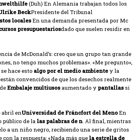
welthilfe
(Duh) En Alemania trabajan todos los
Ulrike Beck
Presidente del Tribunal
tos locales
En una demanda presentada por Mc
cursos presupuestarios
dado que suelen residir en
encia de McDonald’s: creo que un grupo tan grande
ones, no tengo muchos problemas». «Me pregunto»,
se hace esto
algo por el medio ambiente
y la
a están convencidos de que los desechos realmente
 de
Embalaje multiusos
aumentado y
pantallas
si
 abril en
Universidad de Fráncfort del Meno
En
 público de la
las palabras de n
. Al final, mientras
lo a un niño negro, recibiendo una serie de gritos
ie con la respuesta: «Nada más que
la estrella de