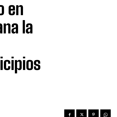
o en
ana la
icipios