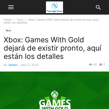
Home
Tech
Xbox: Games With Gold dejará de existir pronto, aquí
están los detalles
Tech
Xbox: Games With Gold
dejará de existir pronto, aquí
están los detalles
92
0
By
Ayhan
-
julio 17, 2023