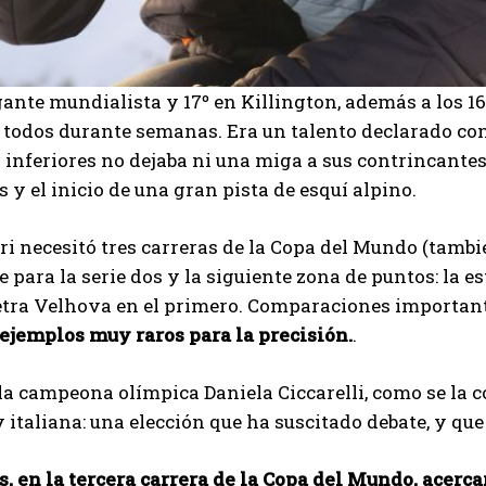
ante mundialista y 17º en Killington, además a los 16
 todos durante semanas. Era un talento declarado con
 inferiores no dejaba ni una miga a sus contrincante
 y el inicio de una gran pista de esquí alpino.
ri necesitó tres carreras de la Copa del Mundo (tambié
se para la serie dos y la siguiente zona de puntos: la
etra Velhova en el primero. Comparaciones importan
ejemplos muy raros para la precisión.
.
 la campeona olímpica Daniela Ciccarelli, como se la 
 italiana: una elección que ha suscitado debate, y que
I WANT IN
, en la tercera carrera de la Copa del Mundo, acerca