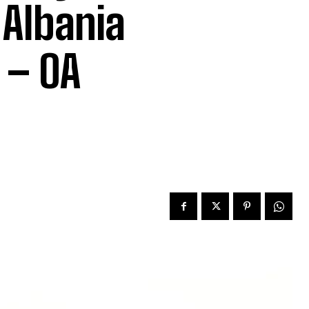
 Albania
 – OA