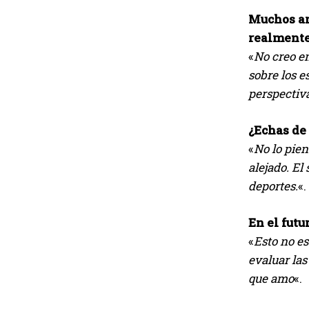
Muchos ar
realmente
«
No creo e
sobre los e
perspectiva
¿Echas de 
«
No lo pien
alejado. El
deportes.
«.
En el futu
«
Esto no es
evaluar las
que amo
«.