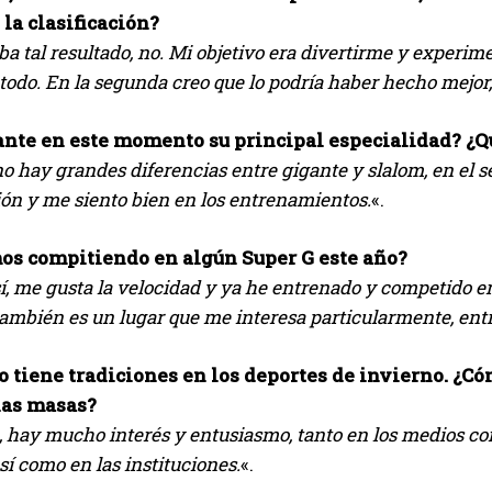
la clasificación?
I've read and accept the
Privacy Policy
.
a tal resultado, no. Mi objetivo era divertirme y experi
todo. En la segunda creo que lo podría haber hecho mejor
Emet
ante en este momento su principal especialidad? ¿Q
o hay grandes diferencias entre gigante y slalom, en el s
ción y me siento bien en los entrenamientos.
«.
os compitiendo en algún Super G este año?
sí, me gusta la velocidad y ya he entrenado y competido 
también es un lugar que me interesa particularmente, entre
 tiene tradiciones en los deportes de invierno. ¿Cóm
las masas?
 hay mucho interés y entusiasmo, tanto en los medios com
sí como en las instituciones.
«.