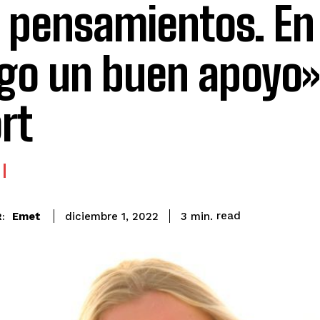
 pensamientos. En
go un buen apoyo»
rt
read
Emet
3
min.
diciembre 1, 2022
: