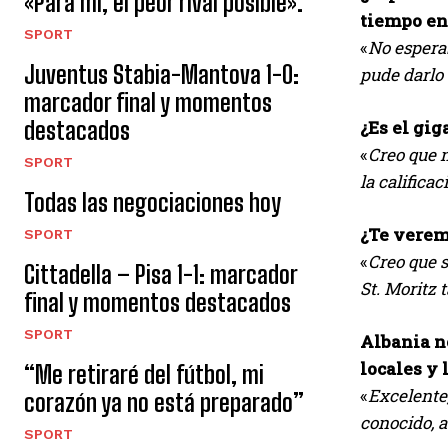
«Para mí, el peor rival posible».
tiempo en 
SPORT
«
No esperab
Juventus Stabia-Mantova 1-0:
pude darlo 
marcador final y momentos
destacados
¿Es el gig
«
Creo que n
SPORT
la califica
Todas las negociaciones hoy
¿Te verem
SPORT
«
Creo que 
Cittadella – Pisa 1-1: marcador
St. Moritz 
final y momentos destacados
SPORT
Albania no
locales y 
“Me retiraré del fútbol, ​​mi
«
Excelente,
corazón ya no está preparado”
conocido, a
SPORT