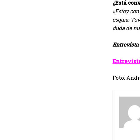
¿Está con
«
Estoy con
esquía. Tu
duda de nue
Entrevista
Entrevista
Foto: Andr