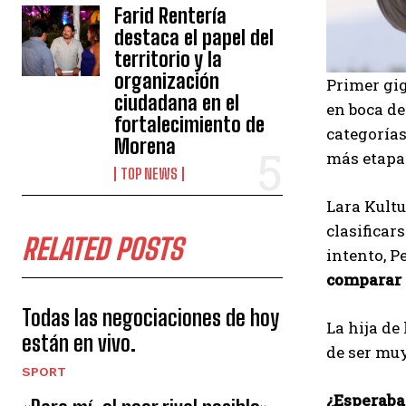
Farid Rentería
destaca el papel del
territorio y la
organización
Primer gig
ciudadana en el
en boca de
fortalecimiento de
categorías
Morena
más etapas
TOP NEWS
Lara Kultu
clasificar
RELATED POSTS
intento, P
comparar 
Todas las negociaciones de hoy
La hija de
están en vivo.
de ser muy
SPORT
¿Esperabas