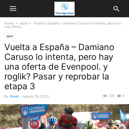
Home
sport
Vuelta a España – Damiano Caruso lo intenta, pero hay
una oferta...
sport
Vuelta a España – Damiano
Caruso lo intenta, pero hay
una oferta de Evenpool. y
roglik? Pasar y reprobar la
etapa 3
106
0
By
Emet
-
agosto 29, 2023