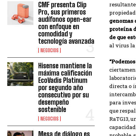
CMF presenta Clip
resultante
Pro, sus primeros
propiedad
audífonos open-ear
genomas d
con enfoque en
proteína d
comodidad y
de que es
tecnología avanzada
al virus l
NEGOCIOS
“Podemos 
Hisense mantiene la
ciertament
máxima calificación
laboratori
EcoVadis Platinum
directa o 
por segundo año
consecutivo por su
intercambi
desempeño
para inves
sostenible
que respal
RaTG13, un
NEGOCIOS
capacidad 
Mesa de diálogo es
probable, 