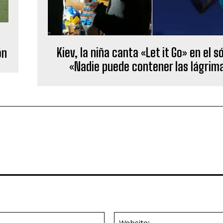
Kiev, la niña canta «Let it Go» en el s
ón
«Nadie puede contener las lágrim
Email:*