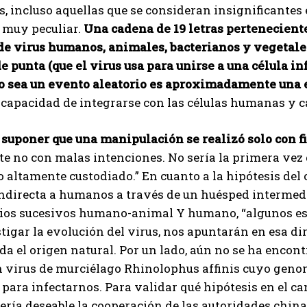
s, incluso aquellas que se consideran insignificantes 
 muy peculiar.
Una cadena de 19 letras pertenecient
e virus humanos, animales, bacterianos y vegetales
e punta (que el virus usa para unirse a una célula in
to sea un evento aleatorio es aproximadamente una 
a capacidad de integrarse con las células humanas y 
suponer que una manipulación se realizó solo con fi
e no con malas intenciones. No sería la primera vez
o altamente custodiado.” En cuanto a la hipótesis de
indirecta a humanos a través de un huésped intermed
os sucesivos humano-animal Y humano, “algunos estud
tigar la evolución del virus, nos apuntarán en esa dir
da el origen natural. Por un lado, aún no se ha encont
 virus de murciélago Rhinolophus affinis cuyo genom
para infectarnos. Para validar qué hipótesis en el c
sería deseable la cooperación de las autoridades chin