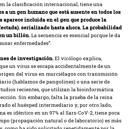
en la clasificación internacional, tiene una
es a un gen humano que está ausente en todos los
 aparece incluida en el gen que produce la
fectada).
serializado hasta ahora. La probabilidad
en un billón.
La secuencia es esencial porque le da
causar enfermedades”.
nes de investigación.
El virólogo explica,
 que un virus se escapa accidentalmente de un
l origen del virus en murciélagos con transmisión
iario (hablamos de pangolines) o una serie de
ios recientes, que utilizan la bioinformática
ección. Sin embargo, falta la prueba de la reina
rado el huésped intermediario y, por otro lado,
a es idéntico en un 97% al Sars-CoV-2, tiene poca
ampo (propagación natural o de laboratorio) es más
as, como ha sido solicitado repetidamente por la