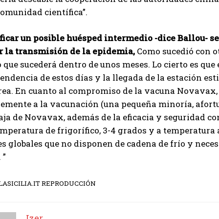
omunidad científica”.
ficar un posible huésped intermedio -dice Ballou- ser
r la transmisión de la epidemia,
Como sucedió con ot
o que sucederá dentro de unos meses. Lo cierto es qu
tendencia de estos días y la llegada de la estación est
rea. En cuanto al compromiso de la vacuna Novavax, 
blemente a la vacunación (una pequeña minoría, afo
ja de Novavax, además de la eficacia y seguridad co
mperatura de frigorífico, 3-4 grados y a temperatura 
s globales que no disponen de cadena de frío y nece
 ”
I WANT IN
I've read and accept the
Privacy Policy
.
 LASICILIA.IT REPRODUCCIÓN
Izer
Izer