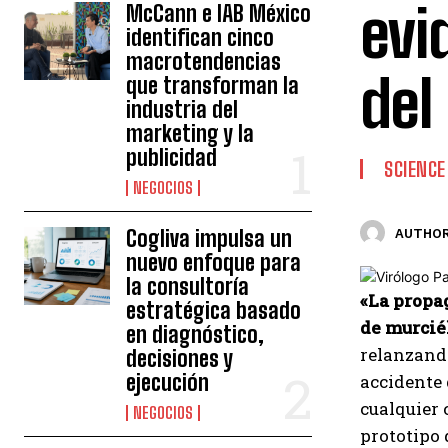
evi
McCann e IAB México
identifican cinco
macrotendencias
del
que transforman la
industria del
marketing y la
publicidad
SCIENCE
NEGOCIOS
Cogliva impulsa un
AUTHOR
nuevo enfoque para
la consultoría
«La propa
estratégica basado
de murcié
en diagnóstico,
relanzando
decisiones y
ejecución
accidente 
cualquier 
NEGOCIOS
prototipo