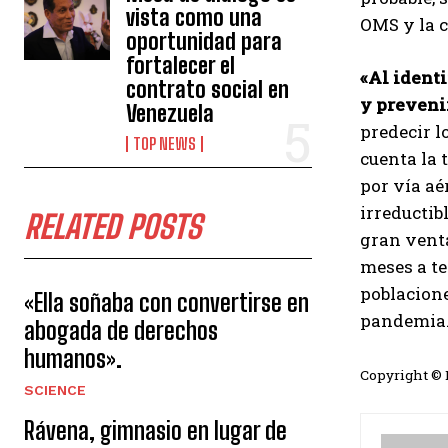
vista como una
OMS y la c
oportunidad para
fortalecer el
«Al identi
contrato social en
y preveni
Venezuela
predecir l
TOP NEWS
cuenta la 
por vía aé
irreducti
RELATED POSTS
gran venta
meses a te
poblacione
«Ella soñaba con convertirse en
pandemia.
abogada de derechos
humanos».
Copyright ©
SCIENCE
Rávena, gimnasio en lugar de