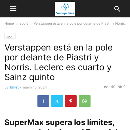
Home
sport
Verstappen está en la pole por delante de Piastri y Norris.
...
sport
Verstappen está en la pole
por delante de Piastri y
Norris. Leclerc es cuarto y
Sainz quinto
140
0
By
Emet
-
mayo 18, 2024
SuperMax supera los límites,