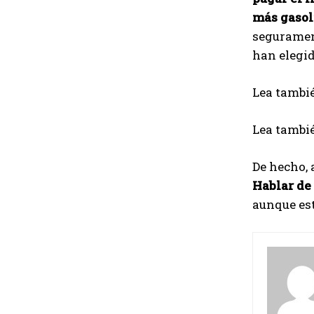
más gasol
segurament
han elegid
Lea tambi
Lea tambi
De hecho, 
Hablar de
aunque est