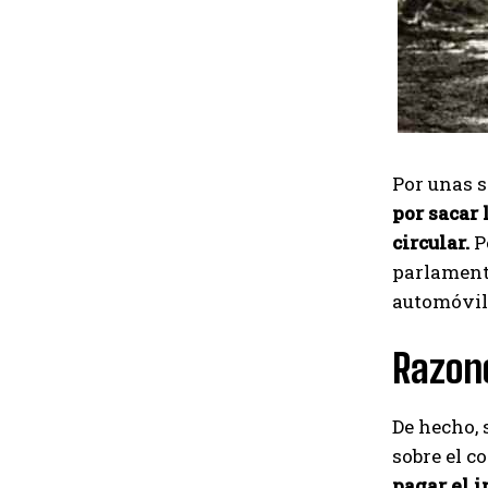
Por unas s
por sacar
circular.
P
parlamenta
automóvile
Razon
De hecho, 
sobre el c
pagar el 