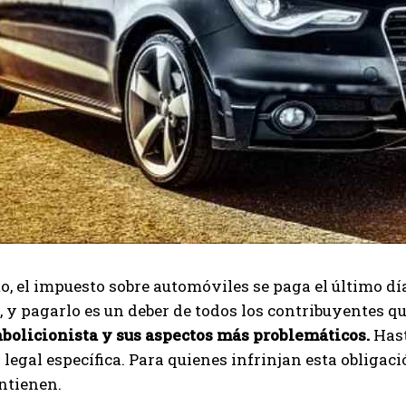
I've read and accept the
Privacy Policy
.
Izer
to, el impuesto sobre automóviles se paga el último dí
 y pagarlo es un deber de todos los contribuyentes 
abolicionista y sus aspectos más problemáticos.
Hast
 legal específica. Para quienes infrinjan esta obliga
ntienen.