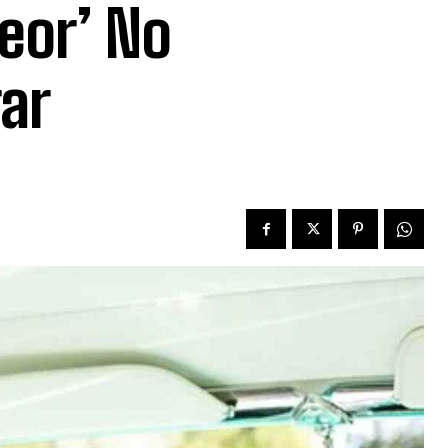
peor’ No
ar