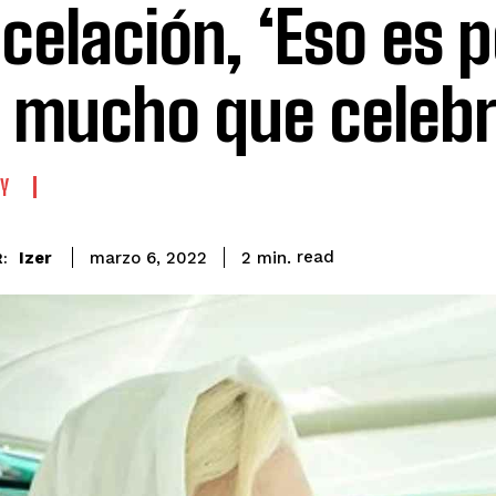
celación, ‘Eso es 
 mucho que celebr
Y
read
Izer
2
min.
marzo 6, 2022
: