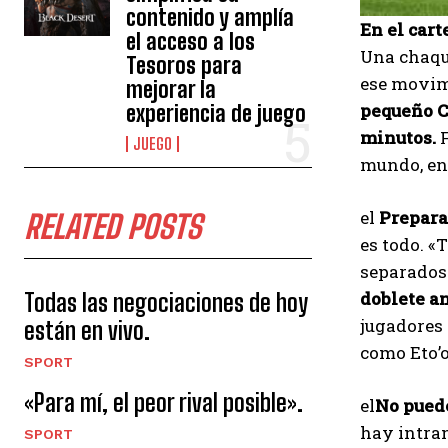
contenido y amplía
En el cart
el acceso a los
Una chaque
Tesoros para
ese movimi
mejorar la
pequeño Cr
experiencia de juego
minutos.
JUEGO
mundo, en 
el
Prepara
RELATED POSTS
es todo. «
separados 
doblete an
Todas las negociaciones de hoy
jugadores 
están en vivo.
como Eto’o
SPORT
«Para mí, el peor rival posible».
el
No puede
hay intran
SPORT