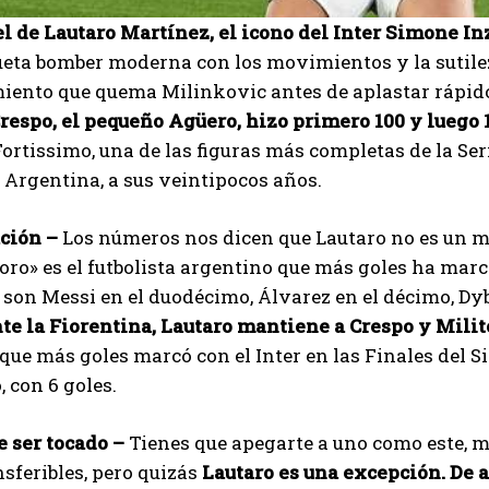
el de Lautaro Martínez, el icono del Inter Simone I
ta bomber moderna con los movimientos y la sutileza 
ento que quema Milinkovic antes de aplastar rápido e
espo, el pequeño Agüero, hizo primero 100 y luego 1
Fortissimo, una de las figuras más completas de la Ser
Argentina, a sus veintipocos años.
ción –
Los números nos dicen que Lautaro no es un m
Toro» es el futbolista argentino que más goles ha mar
I WANT IN
son Messi en el duodécimo, Álvarez en el décimo, Dyb
te la Fiorentina, Lautaro mantiene a Crespo y Milit
I've read and accept the
Privacy Policy
.
que más goles marcó con el Inter en las Finales del S
, con 6 goles.
Emet
 ser tocado –
Tienes que apegarte a uno como este, má
sferibles, pero quizás
Lautaro es una excepción. De a