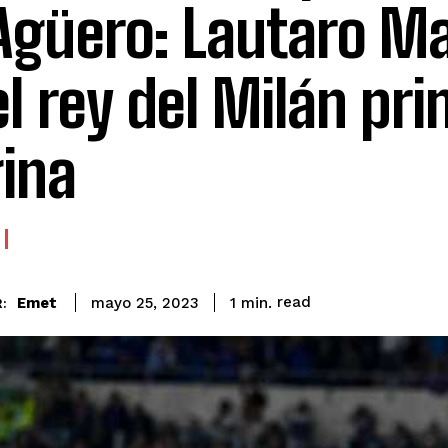
Agüero: Lautaro Ma
el rey del Milán pr
ina
read
Emet
1
min.
mayo 25, 2023
: