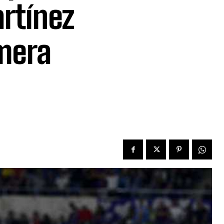
rtínez
imera