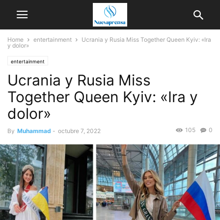
Home
entertainment
Ucrania y Rusia Miss Together Queen Kyiv: «Ira
y dolor»
entertainment
Ucrania y Rusia Miss
Together Queen Kyiv: «Ira y
dolor»
105
0
By
Muhammad
-
octubre 7, 2022