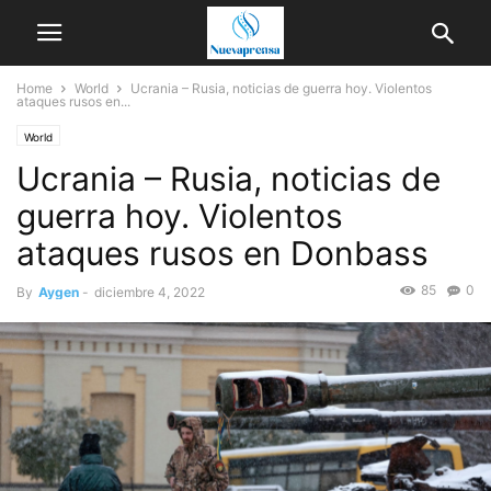
Home
World
Ucrania – Rusia, noticias de guerra hoy. Violentos
ataques rusos en...
World
Ucrania – Rusia, noticias de
guerra hoy. Violentos
ataques rusos en Donbass
85
0
By
Aygen
-
diciembre 4, 2022