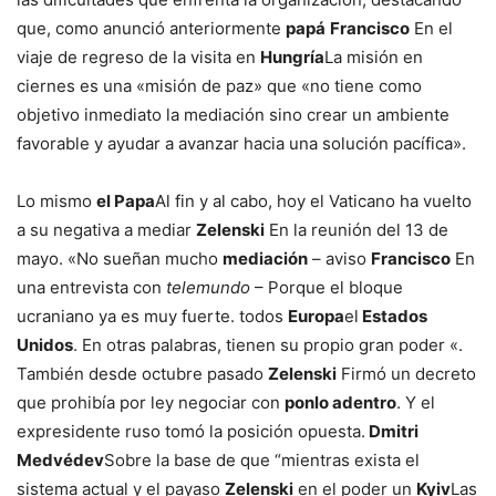
que, como anunció anteriormente
papá
Francisco
En el
viaje de regreso de la visita en
Hungría
La misión en
ciernes es una «misión de paz» que «no tiene como
objetivo inmediato la mediación sino crear un ambiente
favorable y ayudar a avanzar hacia una solución pacífica».
Lo mismo
el Papa
Al fin y al cabo, hoy el Vaticano ha vuelto
a su negativa a mediar
Zelenski
En la reunión del 13 de
mayo. «No sueñan mucho
mediación
– aviso
Francisco
En
una entrevista con
telemundo
– Porque el bloque
ucraniano ya es muy fuerte. todos
Europa
el
Estados
Unidos
. En otras palabras, tienen su propio gran poder «.
También desde octubre pasado
Zelenski
Firmó un decreto
que prohibía por ley negociar con
ponlo adentro
. Y el
expresidente ruso tomó la posición opuesta.
Dmitri
Medvédev
Sobre la base de que “mientras exista el
sistema actual y el payaso
Zelenski
en el poder un
Kyiv
Las