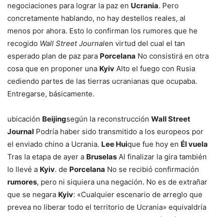
negociaciones para lograr la paz en
Ucrania
. Pero
concretamente hablando, no hay destellos reales, al
menos por ahora. Esto lo confirman los rumores que he
recogido
Wall Street Journal
en virtud del cual el tan
esperado plan de paz para
Porcelana
No consistirá en otra
cosa que en proponer una
Kyiv
Alto el fuego con Rusia
cediendo partes de las tierras ucranianas que ocupaba.
Entregarse, básicamente.
ubicación
Beijing
según la reconstrucción
Wall Street
Journal
Podría haber sido transmitido a los europeos por
el enviado chino a Ucrania.
Lee Hui
que fue hoy en
Él vuela
Tras la etapa de ayer a
Bruselas
Al finalizar la gira también
lo llevé a
Kyiv
. de
Porcelana
No se recibió confirmación
rumores
, pero ni siquiera una negación. No es de extrañar
que se negara
Kyiv
: «Cualquier escenario de arreglo que
prevea no liberar todo el territorio de Ucrania» equivaldría