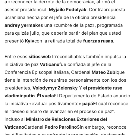
a «reconocer la derrota de la democracia», afirmó el
asesor presidencial.
Myjailo Podolyak
. Contrapropuesta
ucraniana hecha por el jefe de la oficina presidencial
andrey yermak
es una «cumbre de la paz», programada
para quizás julio, que debería partir del plan que usted
presentó
Kyiv
con la retirada total de
fuerzas rusas
.
Entre esos
sitios web
Irreconciliables también impulsa la
iniciativa de paz
Vaticano
fue confiada al jefe de la
Conferencia Episcopal Italiana, Cardenal
Mateo Zubi
que
tiene la intención de reunirse personalmente con los dos
presidentes,
Volodymyr Zelensky
Y
el presidente ruso
vladimir putin
.
Él vuela
El Departamento de Estado anunció
la iniciativa «evaluar positivamente»
papá
El cual reconoce
el “deseo sincero de avanzar en el proceso de paz”.
incluso si
Ministro de Relaciones Exteriores del
Vaticano
Cardenal
Pedro Parolino
Sin embargo, reconoce
las dificultades que enfrenta la organización, destacando