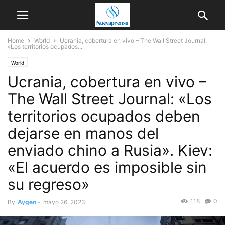
Home
World
Ucrania, cobertura en vivo – The Wall Street Journal:
«Los territorios ocupados...
World
Ucrania, cobertura en vivo –
The Wall Street Journal: «Los
territorios ocupados deben
dejarse en manos del
enviado chino a Rusia». Kiev:
«El acuerdo es imposible sin
su regreso»
118
0
By
Aygen
-
mayo 26, 2023