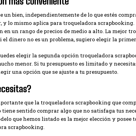
ión más conveniente
I've read and accept the
Privacy Policy
.
de un bien, independientemente de lo que estés compr
, y lo mismo aplica para troqueladora scrapbooking.
 en un rango de precios de medio a alto. La mejor tr
Ayhan
Si el dinero no es un problema, sugiero elegir la prime
edes elegir la segunda opción troqueladora scrapboo
ucho menor. Si tu presupuesto es limitado y necesit
legir una opción que se ajuste a tu presupuesto.
ecesitas?
portante que la troqueladora scrapbooking que compr
o tiene sentido comprar algo que no satisfaga tus nec
elo que hemos listado es la mejor elección y posee to
ora scrapbooking.