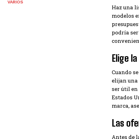
VARIOS
Haz una li
modelos en
presupuest
podría ser
convenien
Elige l
Cuando se 
elijan una
ser útil e
Estados Uni
marca, ase
Las ofe
Antes de l