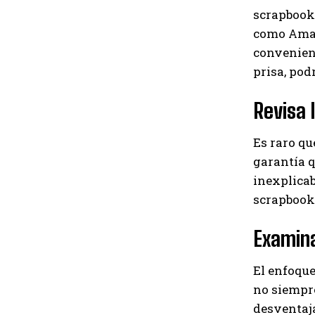
scrapbooki
como Amazo
convenient
prisa, pod
Revisa 
Es raro qu
garantía q
inexplica
scrapbook
Examina
El enfoque
no siempre
desventaja