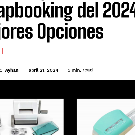
apbooking del 2024
ores Opciones
read
Ayhan
5
min.
abril 21, 2024
: