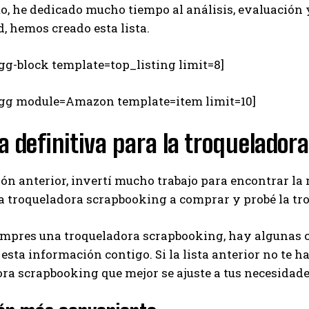
to, he dedicado mucho tiempo al análisis, evaluación y
 hemos creado esta lista.
gg-block template=top_listing limit=8]
egg module=Amazon template=item limit=10]
a definitiva para la troquelado
ión anterior, invertí mucho trabajo para encontrar la
a troqueladora scrapbooking a comprar y probé la tr
mpres una troqueladora scrapbooking, hay algunas co
esta información contigo. Si la lista anterior no te h
ora scrapbooking que mejor se ajuste a tus necesida
I WANT IN