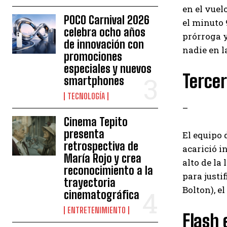
en el vuel
POCO Carnival 2026
el minuto 
celebra ocho años
prórroga y
de innovación con
nadie en l
promociones
especiales y nuevos
Tercer
smartphones
TECNOLOGÍA
–
Cinema Tepito
presenta
El equipo 
retrospectiva de
acarició i
María Rojo y crea
alto de la
reconocimiento a la
para justi
trayectoria
Bolton), e
cinematográfica
ENTRETENIMIENTO
Flash 