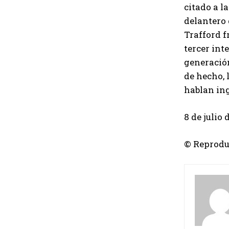
citado a l
delantero 
Trafford f
tercer int
generación
de hecho, 
hablan ing
8 de julio 
© Reprodu