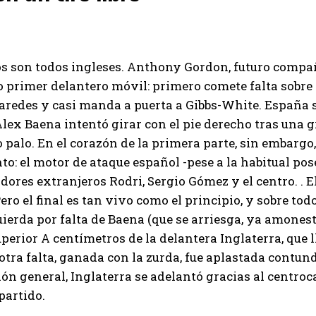
s son todos ingleses. Anthony Gordon, futuro compa
 primer delantero móvil: primero comete falta sobre 
redes y casi manda a puerta a Gibbs-White. España su
Alex Baena intentó girar con el pie derecho tras una 
 palo. En el corazón de la primera parte, sin embargo,
o: el motor de ataque español -pese a la habitual pos
adores extranjeros Rodri, Sergio Gómez y el centro. . E
Pero el final es tan vivo como el principio, y sobre tod
ierda por falta de Baena (que se arriesga, ya amonest
perior A centímetros de la delantera Inglaterra, que
otra falta, ganada con la zurda, fue aplastada contu
ión general, Inglaterra se adelantó gracias al centroc
partido.
I WANT IN