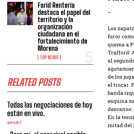
Farid Rentería
destaca el papel del
–
territorio y la
organización
Los zapato
ciudadana en el
furor como
fortalecimiento de
quema a Pa
Morena
Trafford: 
TOP NEWS
al segundo
agotamient
de los jug
RELATED POSTS
el trocar. 
banda izqu
esquina su
Todas las negociaciones de hoy
descanso: 
están en vivo.
En la tens
SPORT
mitad del 