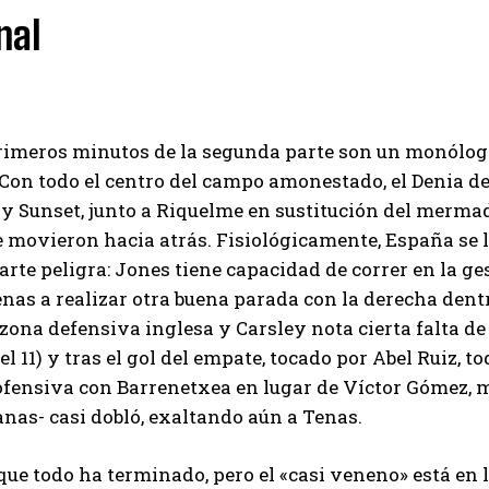
nal
I've read and accept the
Privacy Policy
.
Emet
rimeros minutos de la segunda parte son un monólogo 
 Con todo el centro del campo amonestado, el Denia de
y Sunset, junto a Riquelme en sustitución del mermado
e movieron hacia atrás. Fisiológicamente, España se la
rte peligra: Jones tiene capacidad de correr en la ge
enas a realizar otra buena parada con la derecha dentro
 zona defensiva inglesa y Carsley nota cierta falta de
el 11) y tras el gol del empate, tocado por Abel Ruiz, 
ofensiva con Barrenetxea en lugar de Víctor Gómez, 
as- casi dobló, exaltando aún a Tenas.
que todo ha terminado, pero el «casi veneno» está en l