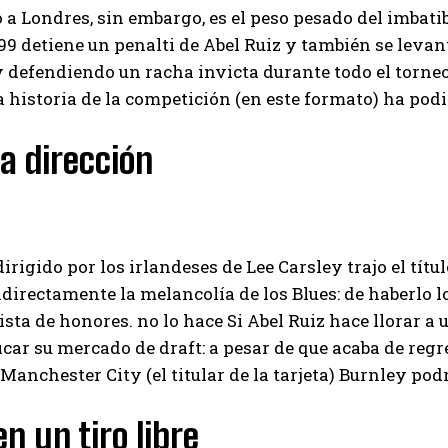
o a Londres, sin embargo, es el peso pesado del imbatib
99 detiene un penalti de Abel Ruiz y también se levant
 defendiendo un racha invicta durante todo el torneo
a historia de la competición (en este formato) ha podi
a dirección
dirigido por los irlandeses de Lee Carsley trajo el títu
ndirectamente la melancolía de los Blues: de haberlo 
 lista de honores. no lo hace Si Abel Ruiz hace llorar a
ficar su mercado de draft: a pesar de que acaba de regr
l Manchester City (el titular de la tarjeta) Burnley po
en un tiro libre