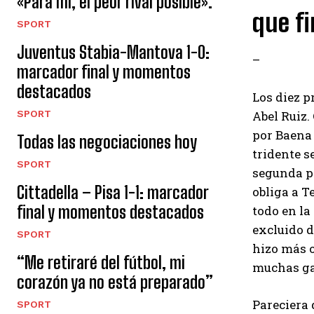
«Para mí, el peor rival posible».
que fi
SPORT
Juventus Stabia-Mantova 1-0:
–
marcador final y momentos
destacados
Los diez p
SPORT
Abel Ruiz.
por Baena 
Todas las negociaciones hoy
tridente s
SPORT
segunda pa
Cittadella – Pisa 1-1: marcador
obliga a T
final y momentos destacados
todo en la
excluido d
SPORT
hizo más 
“Me retiraré del fútbol, ​​mi
muchas gan
corazón ya no está preparado”
Pareciera 
SPORT