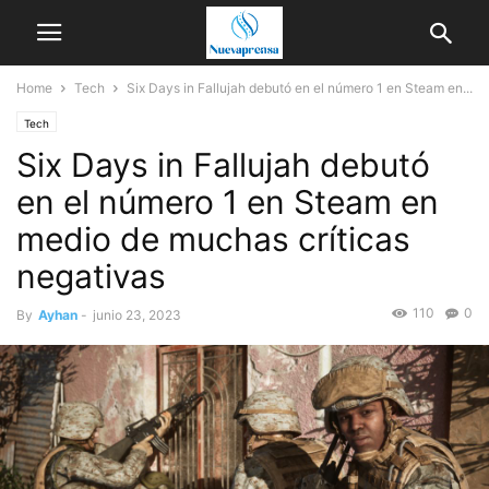
Home
Tech
Six Days in Fallujah debutó en el número 1 en Steam en...
Tech
Six Days in Fallujah debutó
en el número 1 en Steam en
medio de muchas críticas
negativas
110
0
By
Ayhan
-
junio 23, 2023