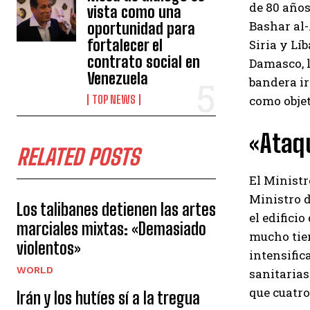
de 80 años
vista como una
Bashar al-
oportunidad para
fortalecer el
Siria y Lí
contrato social en
Damasco, l
Venezuela
bandera ir
como objet
TOP NEWS
«Ataqu
RELATED POSTS
El Ministr
Ministro d
Los talibanes detienen las artes
el edifici
marciales mixtas: «Demasiado
mucho tiem
violentos»
intensific
WORLD
sanitarias
que cuatro
Irán y los hutíes sí a la tregua