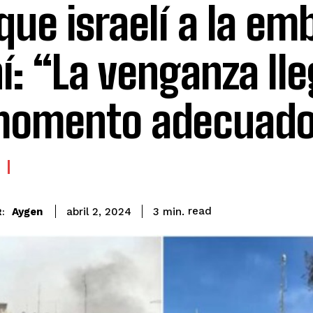
que israelí a la em
ní: “La venganza ll
momento adecuad
read
Aygen
3
min.
abril 2, 2024
: