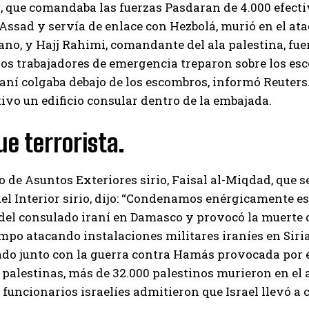
, que comandaba las fuerzas Pasdaran de 4.000 efec
Assad y servía de enlace con Hezbolá, murió en el at
bano, y Hajj Rahimi, comandante del ala palestina, fu
os trabajadores de emergencia treparon sobre los esc
aní colgaba debajo de los escombros, informó Reuters.
ivo un edificio consular dentro de la embajada.
e terrorista.
o de Asuntos Exteriores sirio, Faisal al-Miqdad, que s
el Interior sirio, dijo: “Condenamos enérgicamente es
o del consulado iraní en Damasco y provocó la muerte 
po atacando instalaciones militares iraníes en Siria.
ado junto con la guerra contra Hamás provocada por el
 palestinas, más de 32.000 palestinos murieron en el a
 funcionarios israelíes admitieron que Israel llevó a c
I WANT IN