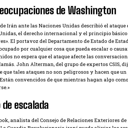
reocupaciones de Washington
I've read and accept the
Privacy Policy
.
de Irán ante las Naciones Unidas describió el ataque 
nidas, el derecho internacional y el principio básico 
Aygen
es». El portavoz del Departamento de Estado de Esta
ocupado por cualquier cosa que pueda escalar o causar
idos no espera que el ataque afecte las conversaciones
amás. John Alterman, del grupo de expertos CSIS, dijo
de que tales ataques no son peligrosos y hacen que u
 «Están convencidos de que mientras hagan algo como
se.»
 de escalada
ok, analista del Consejo de Relaciones Exteriores de
“La Guardia Revolucionaria iraní puede aliviar las res