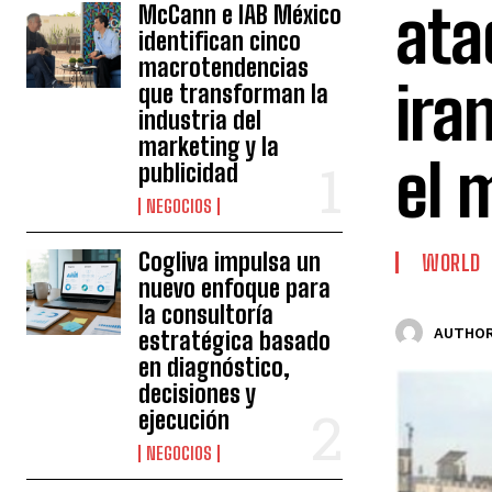
ata
McCann e IAB México
identifican cinco
macrotendencias
ira
que transforman la
industria del
marketing y la
el 
publicidad
NEGOCIOS
Cogliva impulsa un
WORLD
nuevo enfoque para
la consultoría
AUTHOR
estratégica basado
en diagnóstico,
decisiones y
ejecución
NEGOCIOS