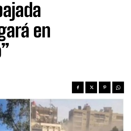
bajada
egará en
o”