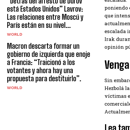
“Detrás del arresto de Durov
poniendo e
está Estados Unidos” Lavrov:
que intens
Las relaciones entre Moscú y
actualment
París están en su nivel...
escalada i
WORLD
Irak duran
Macron descarta formar un
opinión pú
gobierno de izquierda que enoje
a Francia: “Traicionó a los
Venga
votantes y ahora hay una
propuesta para destituirlo”.
Sin embarg
Hezbolá la
WORLD
víctimas e
comerciale
Actualment
Lea tam