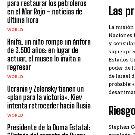
para restaurar los petroleros
Las p
en el Mar Rojo – noticias de
última hora
La misión 
WORLD
Naciones U
Haifa, un niño rompe un ánfora
y consular
de 3.500 años: en lugar de
sigue «pre
actuar, el museo lo invita a
Estados Un
regresar
poder de H
de Israel 
WORLD
probable:
Ucrania y Zelensky tienen un
desanimar
«plan para la victoria». Kiev
intenta retroceder hacia Rusia
Riesgo
WORLD
Presidente de la Duma Estatal:
Stephen Co
escalada. 