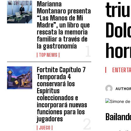
tri
Marianna
Montanaro presenta
“Las Manos de Mi
Dol
Madre”, un libro que
rescata la memoria
familiar a través de
hor
la gastronomía
TOP NEWS
Fortnite Capítulo 7
ENTERT
Temporada 4
conservará los
AUTHOR
Espíritus
coleccionados e
incorporará nuevas
funciones para los
Bailand
jugadores
JUEGO