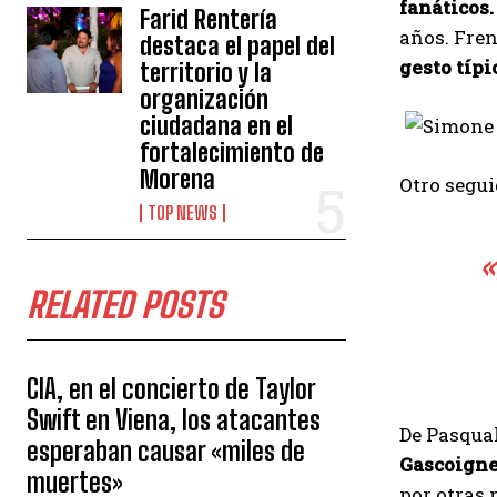
fanáticos.
Farid Rentería
años. Fren
destaca el papel del
gesto típ
territorio y la
organización
ciudadana en el
fortalecimiento de
Morena
Otro segu
TOP NEWS
«
RELATED POSTS
CIA, en el concierto de Taylor
Swift en Viena, los atacantes
De Pasqua
esperaban causar «miles de
Gascoigne
muertes»
por otras 