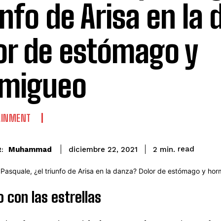
unfo de Arisa en la
or de estómago y
migueo
AINMENT
read
Muhammad
2
min.
diciembre 22, 2021
:
o con las estrellas