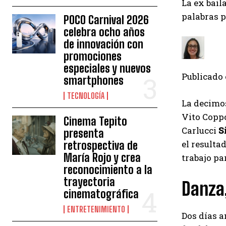
La ex bail
palabras 
POCO Carnival 2026
celebra ocho años
de innovación con
promociones
especiales y nuevos
Publicado
smartphones
TECNOLOGÍA
La decimo
Vito Coppo
Cinema Tepito
Carlucci
S
presenta
el resultad
retrospectiva de
María Rojo y crea
trabajo pa
reconocimiento a la
trayectoria
Danza,
cinematográfica
ENTRETENIMIENTO
Dos días a