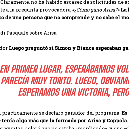
Claramente, no ha habido escasez de solicitudes de aq
te a la pregunta provocadora
«¿Cómo ganó Arisa?»
La 
ico de una persona que no comprende y no sabe el mo
idor
Luego preguntó si Simon y Bianca esperaban ga
EN PRIMER LUGAR, ESPERÁBAMOS VOLV
PARECÍA MUY TONTO. LUEGO, OBVIAM
ESPERAMOS UNA VICTORIA, PERO
l prácticamente se declaró ganador del programa,
Es 
 tenía algo más que la formada por Arisa y Coppola.
I WANT IN
preguntas, aclaró que no estaba «mordiendo», y que
«Q