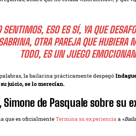
I've read and accept the
Privacy Policy
.
O SENTIMOS, ESO ES SÍ, YA QUE DES
Muhammad
SABRINA, OTRA PAREJA QUE HUBIERA 
TODO, ES UN JUEGO EMOCIONANT
palabras, la bailarina prácticamente despegó
Indague
 su juicio, se lo merecían.
 Simone de Pasquale sobre su ex
na que es oficialmente
Termina su experiencia
a
«Baila